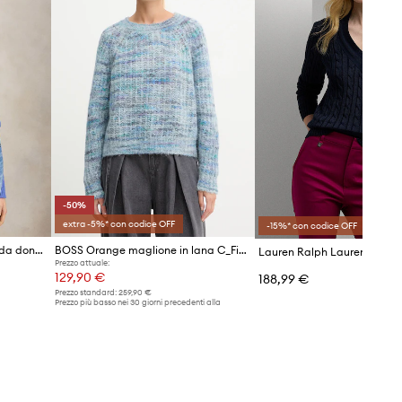
-50%
extra -5%* con codice OFF
-15%* con codice OFF
Polo Ralph Lauren maglione da donna in lana
BOSS Orange maglione in lana C_Fiambella
Prezzo attuale:
129,90 €
188,99 €
Prezzo standard:
259,90 €
Prezzo più basso nei 30 giorni precedenti alla
promozione:
259,90 €