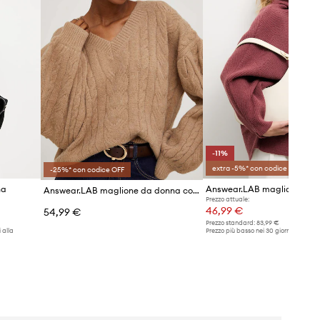
-11%
extra -5%* con codice OFF
-25%* con codice OFF
na
Answear.LAB maglione in c
Answear.LAB maglione da donna con lana
Prezzo attuale:
46,99 €
54,99 €
Prezzo standard:
83,99 €
 alla
Prezzo più basso nei 30 giorni preceden
promozione:
52,99 €