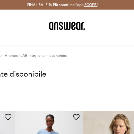
on Answear Club >
FINAL SALE % Più sconti nell'app
Spedizione entro 24 ore >
SCOPRI
-20% di scont
Answear.LAB maglione in cashemire
te disponibile