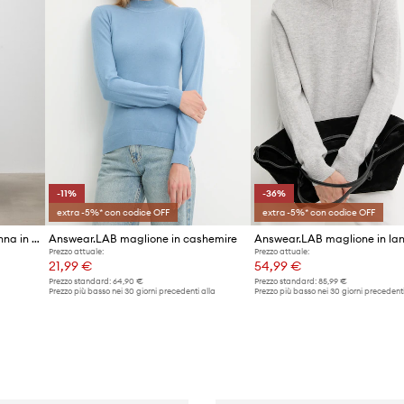
-11%
-36%
extra -5%* con codice OFF
extra -5%* con codice OFF
Answear.LAB maglione da donna in lana merino
Answear.LAB maglione in cashemire
Answear.LAB maglione in la
Prezzo attuale:
Prezzo attuale:
21,99 €
54,99 €
Prezzo standard:
64,90 €
Prezzo standard:
85,99 €
Prezzo più basso nei 30 giorni precedenti alla
Prezzo più basso nei 30 giorni precedenti
promozione:
24,90 €
promozione:
85,99 €