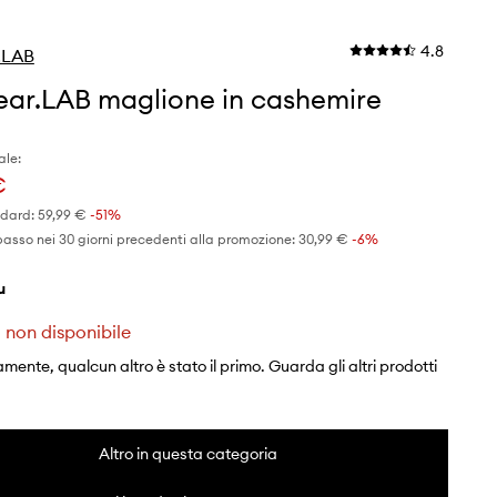
4.8
.LAB
ar.LAB maglione in cashemire
ale:
€
ndard:
59,99 €
-51%
basso nei 30 giorni precedenti alla promozione:
30,99 €
 -6%
lu
 non disponibile
mente, qualcun altro è stato il primo. Guarda gli altri prodotti
Altro in questa categoria