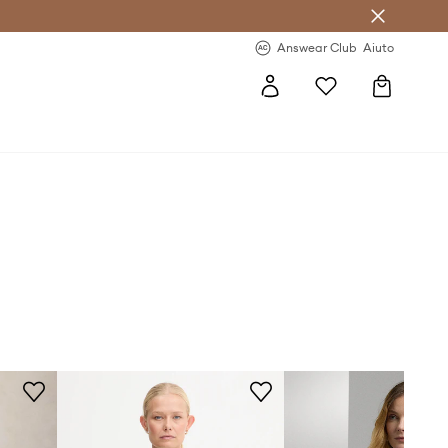
o sul primo acquisto >
Novità regolari >
Answear Club
Aiuto