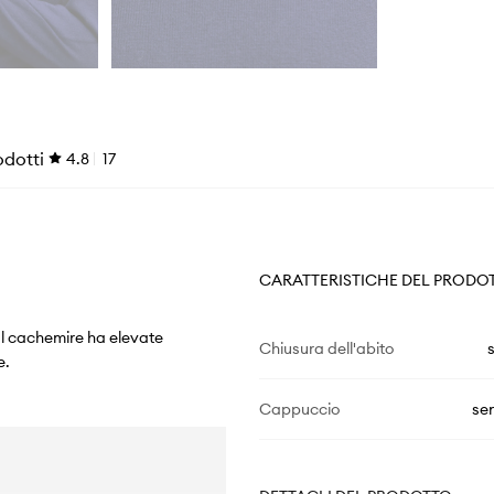
odotti
4.8
17
CARATTERISTICHE DEL PRODO
Il cachemire ha elevate
Chiusura dell'abito
e.
Cappuccio
se