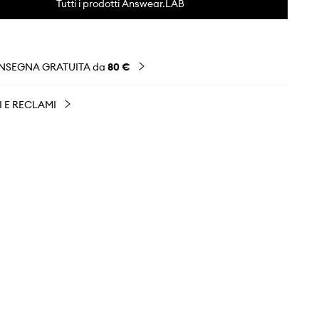
Tutti i prodotti Answear.LAB
NSEGNA GRATUITA da
80 €
I E RECLAMI