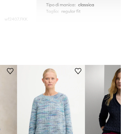
Tipo di manica
:
classica
Taglio
:
regular fit
wf2407.FKK
DIMENSIONI
blu
La modella nella foto è alta 177
Answear.LAB
cm e indossa la taglia S
Tabella di taglie