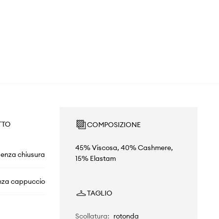
TTO
COMPOSIZIONE
45% Viscosa, 40% Cashmere,
senza chiusura
15% Elastam
nza cappuccio
TAGLIO
Scollatura
:
rotonda