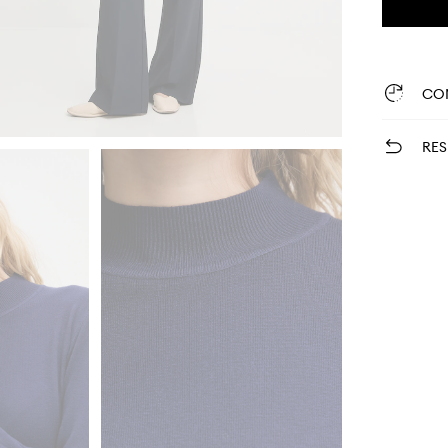
CO
RES