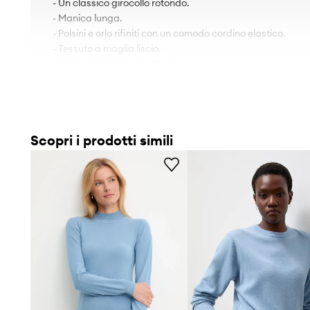
- Un classico girocollo rotondo.
- Manica lunga.
- Polsini e orlo rifiniti con un comodo cordino elastico.
- Tessuto a maglia liscio.
- Lunghezza manica: 64 cm.
- Lunghezza: 62 cm.
- Larghezza sotto l'ascella: 41 cm.
- Misure per la taglia: S.
Scopri i prodotti simili