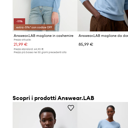
-11%
extra -5%* con codice OFF
Answear.LAB maglione in cashemire
Prezzo attuale:
21,99 €
85,99 €
Prezzo standard:
64,90 €
Prezzo più basso nei 30 giorni precedenti alla
promozione:
24,90 €
Scopri i prodotti Answear.LAB