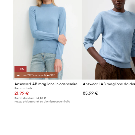
-11%
extra -5%* con codice OFF
Answear.LAB maglione in cashemire
Prezzo attuale:
21,99 €
85,99 €
Prezzo standard:
64,90 €
Prezzo più basso nei 30 giorni precedenti alla
promozione:
24,90 €