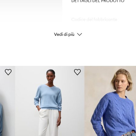
DETTAGLI DEL PRODOTTO
Codice del fabbricante
Vedi di più
Colore
Marchio/Brand
Produttore
ID prodotto