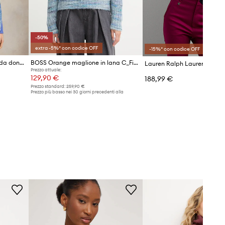
-50%
extra -5%* con codice OFF
-15%* con codice OFF
Polo Ralph Lauren maglione da donna in lana
BOSS Orange maglione in lana C_Fiambella
Prezzo attuale:
129,90 €
188,99 €
Prezzo standard:
259,90 €
Prezzo più basso nei 30 giorni precedenti alla
promozione:
259,90 €