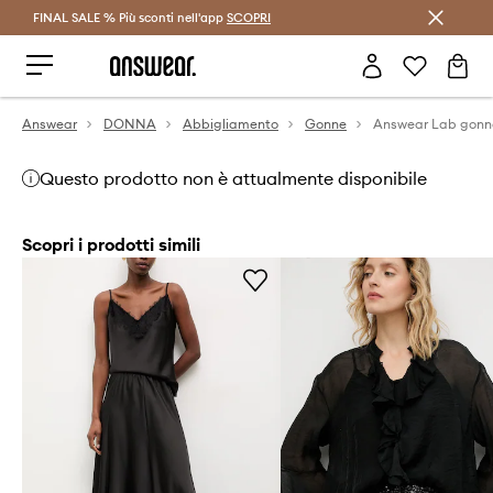
FINAL SALE % Più sconti nell'app
Risparmia con Answear Club >
SCOPRI
Answear
DONNA
Abbigliamento
Gonne
Answear Lab gon
Questo prodotto non è attualmente disponibile
Scopri i prodotti simili