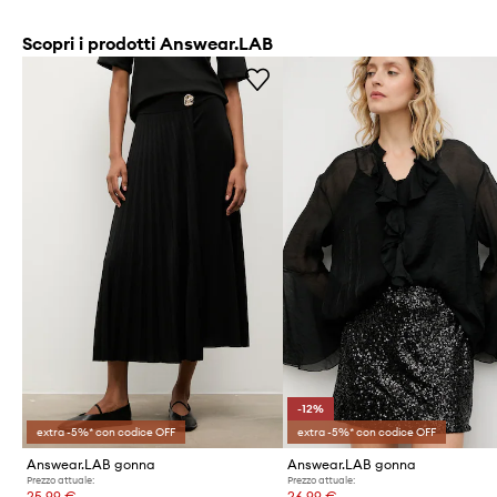
Scopri i prodotti Answear.LAB
-12%
extra -5%* con codice OFF
extra -5%* con codice OFF
Answear.LAB gonna
Answear.LAB gonna
Prezzo attuale:
Prezzo attuale:
25,99 €
26,99 €