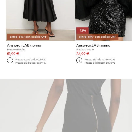
-12%
extra -5%* con codice OFF
extra -5%* con codice OFF
Answear.LAB gonna
Answear.LAB gonna
Prezzo attuale:
Prezzo attuale:
51,99 €
26,99 €
Prezzo standard:
90,99 €
Prezzo standard:
64,90 €
Prezzo più basso:
53,99 €
Prezzo più basso:
30,99 €