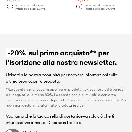
Prezzo standard:
56,99 €
Prezzo standard:
64,90 €
Prezzo più basso:
27,99 €
Prezzo più basso:
30,99 €
-20%
sul primo acquisto** per
l'iscrizione alla nostra newsletter.
Unisciti alla nostra comunità per ricevere informazioni sulle
ultime promozioni e prodotti.
**Lo sconto è monouso, si applica ai prodotti non scontati ed è valido
per acquisti di almeno 80€. Lo sconto non è cumulabile con altre
promozioni e alcuni prodotti potrebbero essere esclusi dallo sconto. Per
maggiori dettagli, visita il sito:
prodotti esclusi
Vogliamo che la tua casella di posta riceva solo ciò che ti
interessa veramente. Dicci se si tratta di: