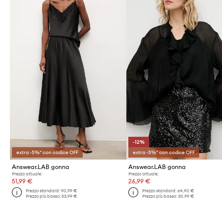
-12%
extra -5%* con codice OFF
extra -5%* con codice OFF
Answear.LAB gonna
Answear.LAB gonna
Prezzo attuale:
Prezzo attuale:
51,99 €
26,99 €
Prezzo standard:
90,99 €
Prezzo standard:
64,90 €
Prezzo più basso:
53,99 €
Prezzo più basso:
30,99 €