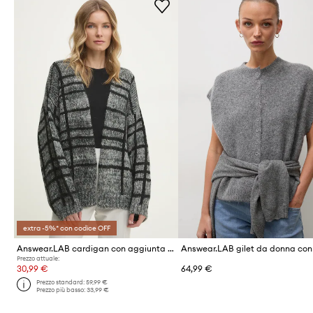
extra -5%* con codice OFF
Answear.LAB cardigan con aggiunta di lana
Answear.LAB gilet da donna con
Prezzo attuale:
30,99 €
64,99 €
Prezzo standard:
59,99 €
Prezzo più basso:
33,99 €