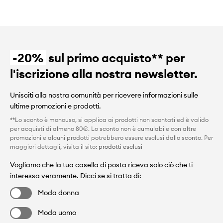
-20%
sul primo acquisto** per
l'iscrizione alla nostra newsletter.
Unisciti alla nostra comunità per ricevere informazioni sulle
ultime promozioni e prodotti.
**Lo sconto è monouso, si applica ai prodotti non scontati ed è valido
per acquisti di almeno 80€. Lo sconto non è cumulabile con altre
promozioni e alcuni prodotti potrebbero essere esclusi dallo sconto. Per
maggiori dettagli, visita il sito:
prodotti esclusi
Vogliamo che la tua casella di posta riceva solo ciò che ti
interessa veramente. Dicci se si tratta di:
Moda donna
Moda uomo