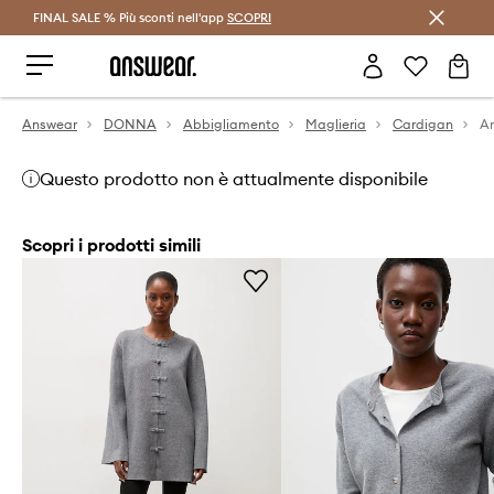
FINAL SALE % Più sconti nell'app
Risparmia con Answear Club >
SCOPRI
Answear
DONNA
Abbigliamento
Maglieria
Cardigan
A
Questo prodotto non è attualmente disponibile
Scopri i prodotti simili