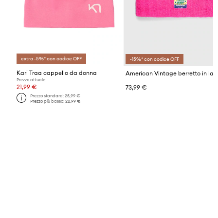
extra -5%* con codice OFF
-15%* con codice OFF
Kari Traa cappello da donna
American Vintage berretto in la
Prezzo attuale:
21,99 €
73,99 €
Prezzo standard:
25,99 €
Prezzo più basso:
22,99 €