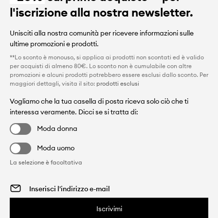
l'iscrizione alla nostra newsletter.
Unisciti alla nostra comunità per ricevere informazioni sulle
ultime promozioni e prodotti.
**Lo sconto è monouso, si applica ai prodotti non scontati ed è valido
per acquisti di almeno 80€. Lo sconto non è cumulabile con altre
promozioni e alcuni prodotti potrebbero essere esclusi dallo sconto. Per
maggiori dettagli, visita il sito:
prodotti esclusi
Vogliamo che la tua casella di posta riceva solo ciò che ti
interessa veramente. Dicci se si tratta di:
Moda donna
Moda uomo
La selezione è facoltativa
Iscrivimi