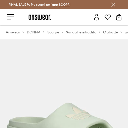
FINAL SALE % Più sconti nell'app
Risparmia con Answear Club >
SCOPRI
Answear
DONNA
Scarpe
Sandali e infradito
Ciabatte