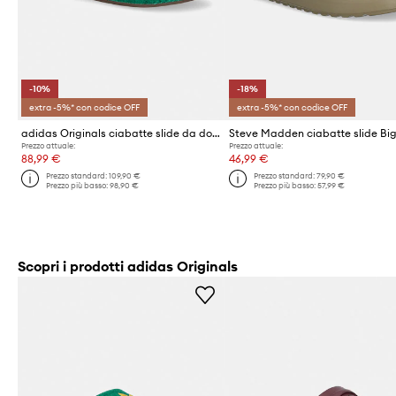
-10%
-18%
extra -5%* con codice OFF
extra -5%* con codice OFF
adidas Originals ciabatte slide da donna in scamoscio Adimule
Prezzo attuale:
Prezzo attuale:
88,99 €
46,99 €
Prezzo standard:
109,90 €
Prezzo standard:
79,90 €
Prezzo più basso:
98,90 €
Prezzo più basso:
57,99 €
Scopri i prodotti adidas Originals