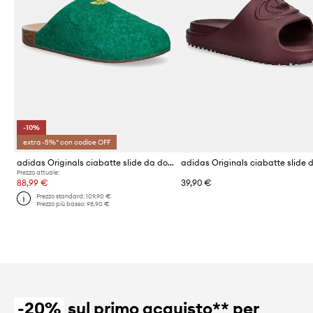
-10%
extra -5%* con codice OFF
adidas Originals ciabatte slide da donna in scamoscio Adimule
Prezzo attuale:
88,99 €
39,90 €
Prezzo standard:
109,90 €
Prezzo più basso:
98,90 €
-20%
sul primo acquisto** per