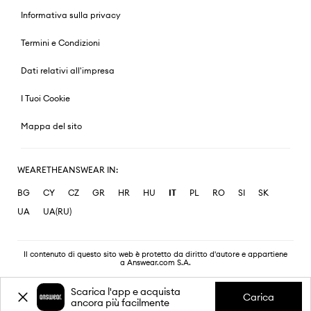
Informativa sulla privacy
Termini e Condizioni
Dati relativi all'impresa
I Tuoi Cookie
Mappa del sito
WEARETHEANSWEAR IN:
BG
CY
CZ
GR
HR
HU
IT
PL
RO
SI
SK
UA
UA(RU)
Il contenuto di questo sito web è protetto da diritto d'autore e appartiene
a Answear.com S.A.
Scarica l'app e acquista
Carica
ancora più facilmente