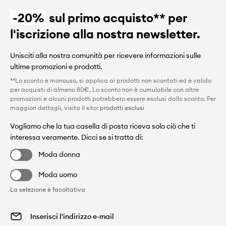
-20%
sul primo acquisto** per
l'iscrizione alla nostra newsletter.
Unisciti alla nostra comunità per ricevere informazioni sulle
ultime promozioni e prodotti.
**Lo sconto è monouso, si applica ai prodotti non scontati ed è valido
per acquisti di almeno 80€. Lo sconto non è cumulabile con altre
promozioni e alcuni prodotti potrebbero essere esclusi dallo sconto. Per
maggiori dettagli, visita il sito:
prodotti esclusi
Vogliamo che la tua casella di posta riceva solo ciò che ti
interessa veramente. Dicci se si tratta di:
Moda donna
Moda uomo
La selezione è facoltativa