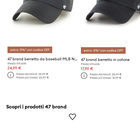
extra -5%* con codice OFF
extra -5%* con codice OFF
47 brand berretto da baseball MLB New York Yankees
47 brand berretto in cotone
Prezzo attuale:
Prezzo attuale:
24,99 €
17,99 €
Prezzo standard:
35,99 €
Prezzo standard:
28,99 €
Prezzo più basso:
25,90 €
Prezzo più basso:
18,99 €
Scopri i prodotti 47 brand