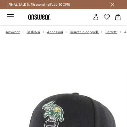
FINAL SALE % Più sconti nell'app
Risparmia con Answear Club >
SCOPRI
Answear
DONNA
Accessori
Berretti e cappelli
Berretti