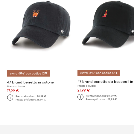
extra -5%* con codice OFF
extra -5%* con codice OFF
47 brand berretto in cotone
Prezzo attuale:
Prezzo attuale:
21,99 €
17,99 €
Prezzo standard:
28,99 €
Prezzo standard:
28,99 €
Prezzo più basso:
22,99 €
Prezzo più basso:
18,99 €