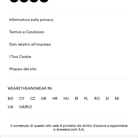
Informativa sulla privacy
Termini e Condizioni
Dati relativi all'impresa
I Tuoi Cookie
Mappa del sito
WEARETHEANSWEAR IN:
BG
CY
CZ
GR
HR
HU
IT
PL
RO
SI
SK
UA
UA(RU)
Il contenuto di questo sito web è protetto da diritto d'autore e appartiene
a Answear.com S.A.