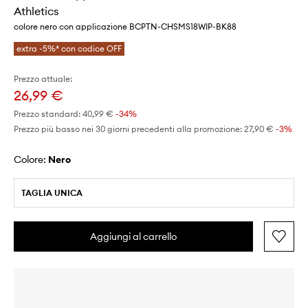
Athletics
colore nero con applicazione BCPTN-CHSMS18WIP-BK88
extra -5%* con codice OFF
Prezzo attuale:
26,99 €
Prezzo standard:
40,99 €
-34%
Prezzo più basso nei 30 giorni precedenti alla promozione:
27,90 €
 -3%
Colore:
nero
TAGLIA UNICA
Aggiungi al carrello