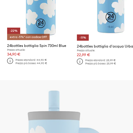
-22%
extra -5%* con codice OFF
-11%
24bottles bottiglia Spin 730ml Blue
Prezzo attuale:
Prezzo attuale:
34,90 €
22,99 €
Prezzo standard:
44,90 €
Prezzo standard:
25,99 €
Prezzo più basso:
44,90 €
Prezzo più basso:
25,99 €