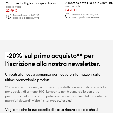
24bottles bottiglia Spin 730ml Bl
24bottles bottiglia d'acqua Urban Bottle 1000ml Daydreaming
Prezzo attuale:
Prezzo attuale:
34,90 €
22,99 €
Prezzo standard:
44,90 €
Prezzo standard:
25,99 €
Prezzo più basso:
44,90 €
Prezzo più basso:
25,99 €
-20%
sul primo acquisto** per
l'iscrizione alla nostra newsletter.
Unisciti alla nostra comunità per ricevere informazioni sulle
ultime promozioni e prodotti.
**Lo sconto è monouso, si applica ai prodotti non scontati ed è valido
per acquisti di almeno 80€. Lo sconto non è cumulabile con altre
promozioni e alcuni prodotti potrebbero essere esclusi dallo sconto. Per
maggiori dettagli, visita il sito:
prodotti esclusi
Vogliamo che la tua casella di posta riceva solo ciò che ti