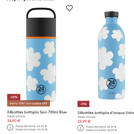
-22%
extra -5%* con codice OFF
-11%
24bottles bottiglia Spin 730ml Blue
Prezzo attuale:
Prezzo attuale:
34,90 €
22,99 €
Prezzo standard:
44,90 €
Prezzo standard:
25,99 €
Prezzo più basso:
44,90 €
Prezzo più basso:
25,99 €