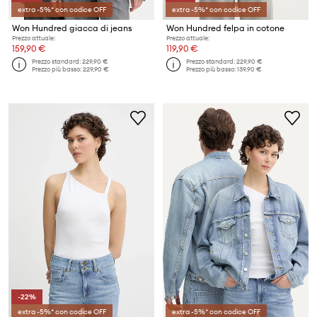
extra -5%* con codice OFF
extra -5%* con codice OFF
Won Hundred giacca di jeans
Won Hundred felpa in cotone
Prezzo attuale:
Prezzo attuale:
159,90 €
119,90 €
Prezzo standard:
229,90 €
Prezzo standard:
229,90 €
Prezzo più basso:
229,90 €
Prezzo più basso:
139,90 €
-22%
extra -5%* con codice OFF
extra -5%* con codice OFF