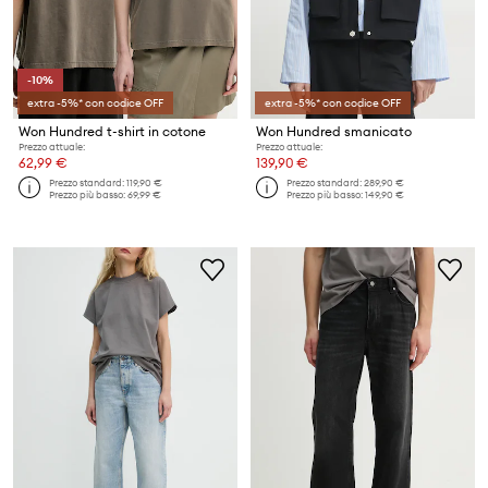
-10%
extra -5%* con codice OFF
extra -5%* con codice OFF
Won Hundred t-shirt in cotone
Won Hundred smanicato
Prezzo attuale:
Prezzo attuale:
62,99 €
139,90 €
Prezzo standard:
119,90 €
Prezzo standard:
289,90 €
Prezzo più basso:
69,99 €
Prezzo più basso:
149,90 €