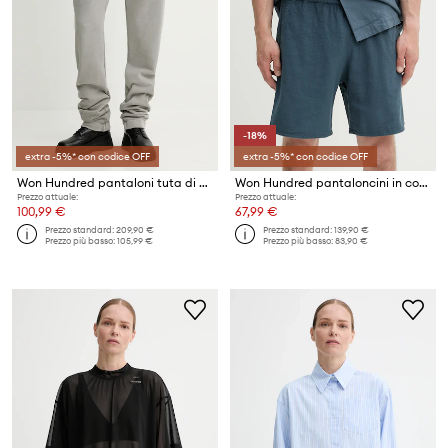
-18%
extra -5%* con codice OFF
extra -5%* con codice OFF
Won Hundred pantaloni tuta di cotone
Won Hundred pantaloncini in cotone
Prezzo attuale:
Prezzo attuale:
100,99 €
67,99 €
Prezzo standard:
209,90 €
Prezzo standard:
139,90 €
Prezzo più basso:
105,99 €
Prezzo più basso:
83,90 €