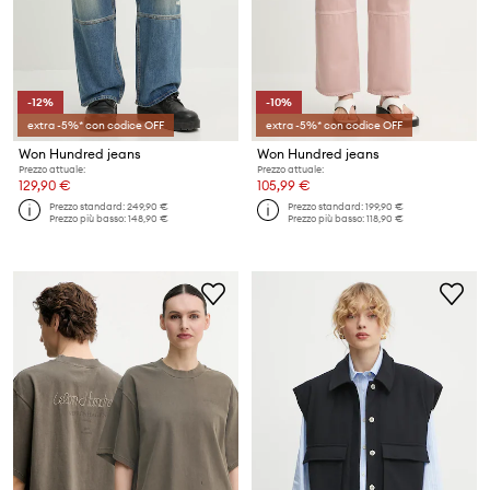
-12%
-10%
extra -5%* con codice OFF
extra -5%* con codice OFF
Won Hundred jeans
Won Hundred jeans
Prezzo attuale:
Prezzo attuale:
129,90 €
105,99 €
Prezzo standard:
249,90 €
Prezzo standard:
199,90 €
Prezzo più basso:
148,90 €
Prezzo più basso:
118,90 €