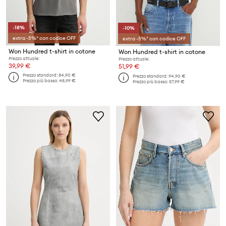
-18%
-10%
extra -5%* con codice OFF
extra -5%* con codice OFF
Won Hundred t-shirt in cotone
Won Hundred t-shirt in cotone
Prezzo attuale:
Prezzo attuale:
39,99 €
51,99 €
Prezzo standard:
84,90 €
Prezzo standard:
94,90 €
Prezzo più basso:
48,99 €
Prezzo più basso:
57,99 €