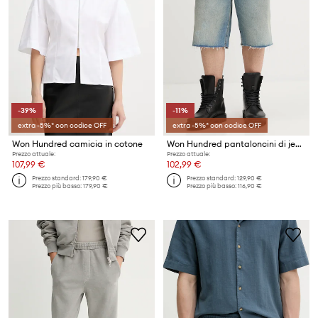
-39%
-11%
extra -5%* con codice OFF
extra -5%* con codice OFF
Won Hundred camicia in cotone
Won Hundred pantaloncini di jeans
Prezzo attuale:
Prezzo attuale:
107,99 €
102,99 €
Prezzo standard:
179,90 €
Prezzo standard:
129,90 €
Prezzo più basso:
179,90 €
Prezzo più basso:
116,90 €