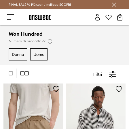
FINAL SALE % Più sconti nell'app
Risparmia con Answear Club >
SCOPRI
Won Hundred
Numero di prodotti: 97
donna
uomo
Filtri