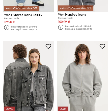
extra -5%* con codice OFF
extra -5%* con codice OFF
Won Hundred jeans
Won Hundred jeans Baggy
Prezzo attuale:
Prezzo attuale:
100,99 €
119,90 €
Prezzo standard:
199,90 €
Prezzo standard:
219,90 €
Prezzo più basso:
105,99 €
Prezzo più basso:
129,90 €
-30%
-14%