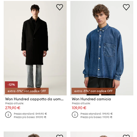
-12%
extra -5%* con codice OFF
extra -5%* con codice OFF
Won Hundred cappotto da uomo con misto lana
Won Hundred camicia
Prezzo attuale:
Prezzo attuale:
279,90 €
109,90 €
Prezzo standard:
549,90 €
Prezzo standard:
199,90 €
Prezzo più basso:
319,90 €
Prezzo più basso:
119,90 €