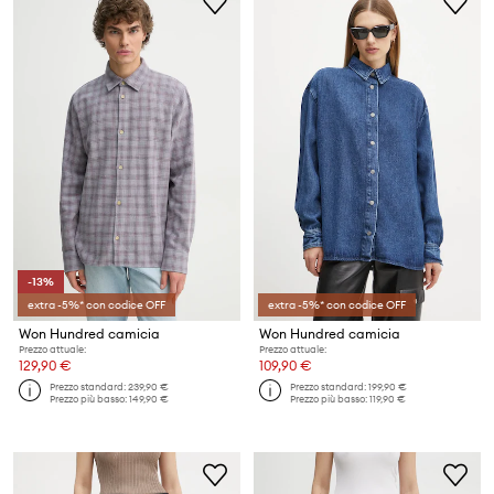
-13%
extra -5%* con codice OFF
extra -5%* con codice OFF
Won Hundred camicia
Won Hundred camicia
Prezzo attuale:
Prezzo attuale:
129,90 €
109,90 €
Prezzo standard:
239,90 €
Prezzo standard:
199,90 €
Prezzo più basso:
149,90 €
Prezzo più basso:
119,90 €