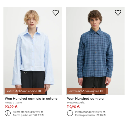
extra -5%* con codice OFF
extra -5%* con codice OFF
Won Hundred camicia in cotone
Won Hundred camicia
Prezzo attuale:
Prezzo attuale:
93,99 €
119,90 €
Prezzo standard:
179,90 €
Prezzo standard:
219,90 €
Prezzo più basso:
102,99 €
Prezzo più basso:
129,90 €