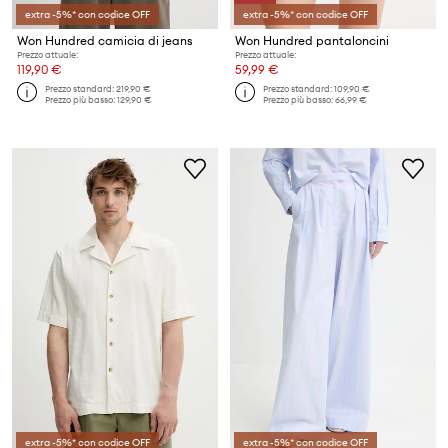
extra -5%* con codice OFF
extra -5%* con codice OFF
Won Hundred camicia di jeans
Won Hundred pantaloncini
Prezzo attuale:
Prezzo attuale:
119,90 €
59,99 €
Prezzo standard:
219,90 €
Prezzo standard:
109,90 €
Prezzo più basso:
129,90 €
Prezzo più basso:
66,99 €
extra -5%* con codice OFF
extra -5%* con codice OFF