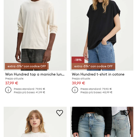
-18%
extra -5%* con codice OFF
extra -5%* con codice OFF
Won Hundred top a maniche lunghe in cotone
Won Hundred t-shirt in cotone
Prezzo attuale:
Prezzo attuale:
37,99 €
39,99 €
Prezzo standard:
79,90 €
Prezzo standard:
79,90 €
Prezzo più basso:
41,99 €
Prezzo più basso:
48,99 €