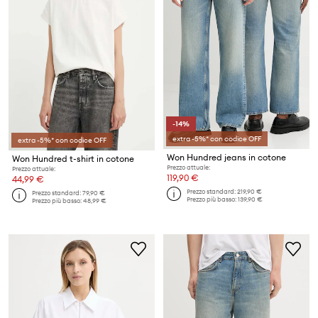
-14%
extra -5%* con codice OFF
extra -5%* con codice OFF
Won Hundred jeans in cotone
Won Hundred t-shirt in cotone
Prezzo attuale:
Prezzo attuale:
119,90 €
44,99 €
Prezzo standard:
219,90 €
Prezzo standard:
79,90 €
Prezzo più basso:
139,90 €
Prezzo più basso:
48,99 €