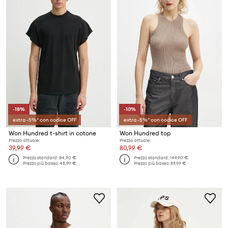
-18%
-10%
extra -5%* con codice OFF
extra -5%* con codice OFF
Won Hundred t-shirt in cotone
Won Hundred top
Prezzo attuale:
Prezzo attuale:
39,99 €
80,99 €
Prezzo standard:
84,90 €
Prezzo standard:
149,90 €
Prezzo più basso:
48,99 €
Prezzo più basso:
89,99 €