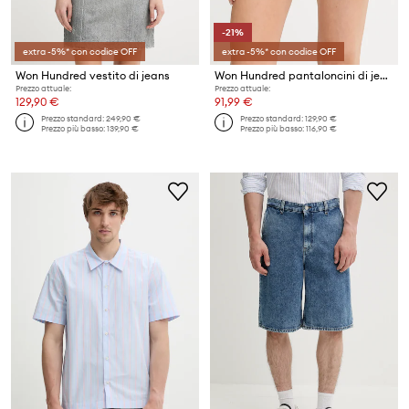
-21%
extra -5%* con codice OFF
extra -5%* con codice OFF
Won Hundred vestito di jeans
Won Hundred pantaloncini di jeans
Prezzo attuale:
Prezzo attuale:
129,90 €
91,99 €
Prezzo standard:
249,90 €
Prezzo standard:
129,90 €
Prezzo più basso:
139,90 €
Prezzo più basso:
116,90 €