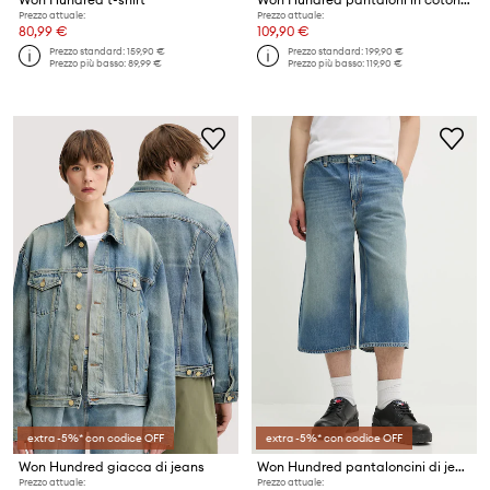
Prezzo attuale:
Prezzo attuale:
80,99 €
109,90 €
Prezzo standard:
159,90 €
Prezzo standard:
199,90 €
Prezzo più basso:
89,99 €
Prezzo più basso:
119,90 €
extra -5%* con codice OFF
extra -5%* con codice OFF
Won Hundred giacca di jeans
Won Hundred pantaloncini di jeans
Prezzo attuale:
Prezzo attuale: