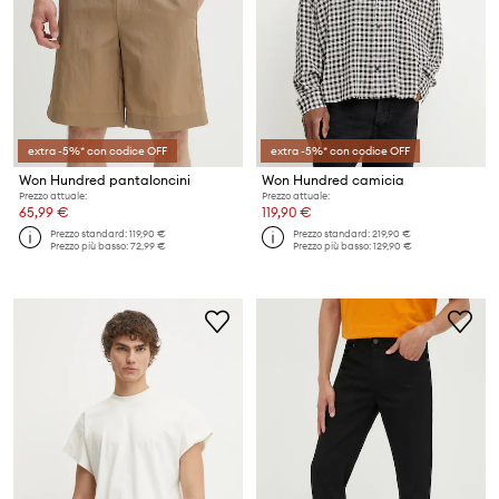
extra -5%* con codice OFF
extra -5%* con codice OFF
Won Hundred pantaloncini
Won Hundred camicia
Prezzo attuale:
Prezzo attuale:
65,99 €
119,90 €
Prezzo standard:
119,90 €
Prezzo standard:
219,90 €
Prezzo più basso:
72,99 €
Prezzo più basso:
129,90 €