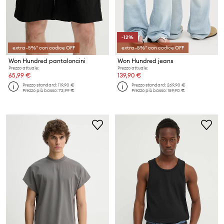
-12%
extra -5%* con codice OFF
extra -5%* con codice OFF
Won Hundred pantaloncini
Won Hundred jeans
Prezzo attuale:
Prezzo attuale:
65,99 €
139,90 €
Prezzo standard:
119,90 €
Prezzo standard:
269,90 €
Prezzo più basso:
72,99 €
Prezzo più basso:
159,90 €