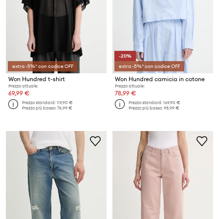
-20%
extra -5%* con codice OFF
extra -5%* con codice OFF
Won Hundred t-shirt
Won Hundred camicia in cotone
Prezzo attuale:
Prezzo attuale:
69,99 €
78,99 €
Prezzo standard:
119,90 €
Prezzo standard:
169,90 €
Prezzo più basso:
76,99 €
Prezzo più basso:
98,99 €