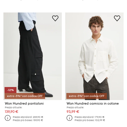
-12%
extra -5%* con codice OFF
extra -5%* con codice OFF
Won Hundred pantaloni
Won Hundred camicia in cotone
Prezzo attuale:
Prezzo attuale:
139,90 €
93,99 €
Prezzo standard:
259,90 €
Prezzo standard:
179,90 €
Prezzo più basso:
159,90 €
Prezzo più basso:
102,99 €