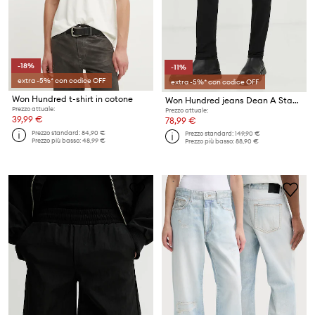
-18%
-11%
extra -5%* con codice OFF
extra -5%* con codice OFF
Won Hundred t-shirt in cotone
Won Hundred jeans Dean A Stay Black
Prezzo attuale:
Prezzo attuale:
39,99 €
78,99 €
Prezzo standard:
84,90 €
Prezzo standard:
149,90 €
Prezzo più basso:
48,99 €
Prezzo più basso:
88,90 €