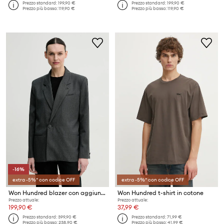
Prezzo standard:
199,90 €
Prezzo standard:
199,90 €
Prezzo più basso:
119,90 €
Prezzo più basso:
119,90 €
-16%
extra -5%* con codice OFF
extra -5%* con codice OFF
Won Hundred blazer con aggiunta di lana
Won Hundred t-shirt in cotone
Prezzo attuale:
Prezzo attuale:
199,90 €
37,99 €
Prezzo standard:
399,90 €
Prezzo standard:
71,99 €
Prezzo più basso:
238,90 €
Prezzo più basso:
41,99 €