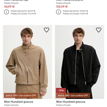
Prezzo attuale:
Prezzo attuale:
34,99 €
105,99 €
Prezzo standard:
52,99 €
Prezzo standard:
199,90 €
Prezzo più basso:
44,99 €
Prezzo più basso:
118,90 €
-12%
extra -5%* con codice OFF
extra -5%* con codice OFF
Won Hundred giacca
Won Hundred giacca
Prezzo attuale:
Prezzo attuale: