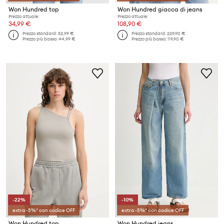
Won Hundred top
Won Hundred giacca di jeans
Prezzo attuale:
Prezzo attuale:
34,99 €
108,90 €
Prezzo standard:
52,99 €
Prezzo standard:
229,90 €
Prezzo più basso:
44,99 €
Prezzo più basso:
119,90 €
-22%
-10%
extra -5%* con codice OFF
extra -5%* con codice OFF
Won Hundred top
Won Hundred jeans