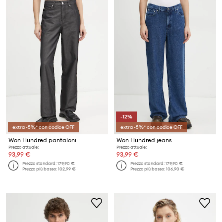
-12%
extra -5%* con codice OFF
extra -5%* con codice OFF
Won Hundred pantaloni
Won Hundred jeans
Prezzo attuale:
Prezzo attuale:
93,99 €
93,99 €
Prezzo standard:
179,90 €
Prezzo standard:
179,90 €
Prezzo più basso:
102,99 €
Prezzo più basso:
106,90 €