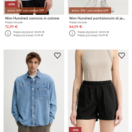
-20%
extra -5%* con codice OFF
extra -5%* con codice OFF
Won Hundred camicia in cotone
Won Hundred pantaloncini di jeans
Prezzo attuale:
Prezzo attuale:
72,99 €
84,99 €
Prezzo standard:
159,90 €
Prezzo standard:
149,90 €
Prezzo più basso:
91,99 €
Prezzo più basso:
93,99 €
-10%