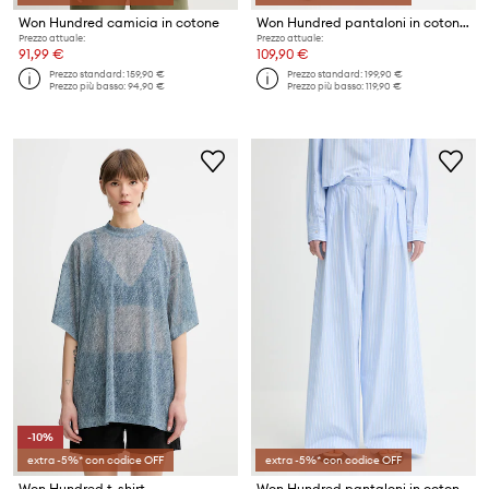
Won Hundred camicia in cotone
Won Hundred pantaloni in cotone
Prezzo attuale:
Prezzo attuale:
91,99 €
109,90 €
Prezzo standard:
159,90 €
Prezzo standard:
199,90 €
Prezzo più basso:
94,90 €
Prezzo più basso:
119,90 €
-10%
extra -5%* con codice OFF
extra -5%* con codice OFF
Won Hundred t-shirt
Won Hundred pantaloni in cotone