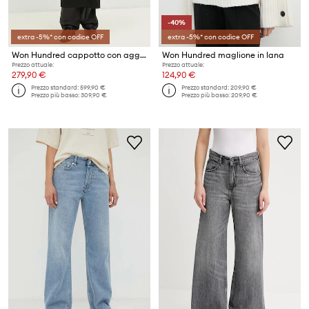
-40%
extra -5%* con codice OFF
extra -5%* con codice OFF
Won Hundred cappotto con aggiunta di lana
Won Hundred maglione in lana
Prezzo attuale:
Prezzo attuale:
279,90 €
124,90 €
Prezzo standard:
599,90 €
Prezzo standard:
209,90 €
Prezzo più basso:
309,90 €
Prezzo più basso:
209,90 €