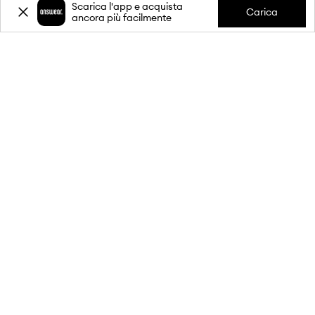
Scarica l'app e acquista
Carica
ancora più facilmente
-20%
sul primo acquisto** per
l'iscrizione alla nostra newsletter.
Unisciti alla nostra comunità per ricevere informazioni sulle
ultime promozioni e prodotti.
**Lo sconto è monouso, si applica ai prodotti non scontati ed è valido
per acquisti di almeno 80€. Lo sconto non è cumulabile con altre
promozioni e alcuni prodotti potrebbero essere esclusi dallo sconto. Per
maggiori dettagli, visita il sito:
prodotti esclusi