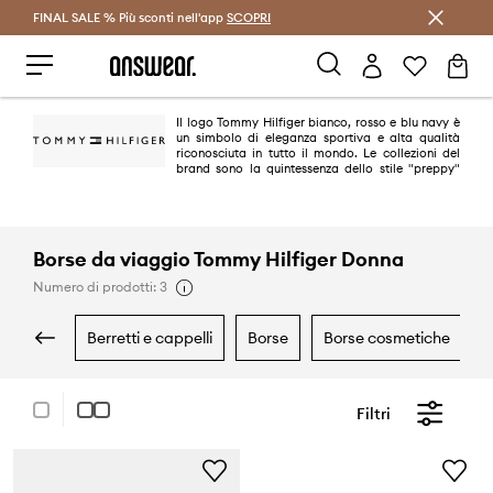
FINAL SALE % Più sconti nell'app
Risparmia con Answear Club >
SCOPRI
Il logo Tommy Hilfiger bianco, rosso e blu navy è
un simbolo di eleganza sportiva e alta qualità
riconosciuta in tutto il mondo. Le collezioni del
brand sono la quintessenza dello stile "preppy"
americano. È un classico in una versione moderna e alla moda. Oggi
Tommy Hilfiger è uno dei marchi leader nel lifestyle, con oltre 1.000 negozi
in 90 paesi.
Borse da viaggio Tommy Hilfiger Donna
Numero di prodotti: 3
berretti e cappelli
borse
borse cosmetiche
Filtri