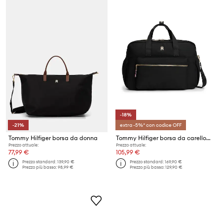
-18%
-21%
extra -5%* con codice OFF
Tommy Hilfiger borsa da donna
Tommy Hilfiger borsa da carello/ passegino
Prezzo attuale:
Prezzo attuale:
77,99 €
105,99 €
Prezzo standard:
139,90 €
Prezzo standard:
169,90 €
Prezzo più basso:
98,99 €
Prezzo più basso:
129,90 €