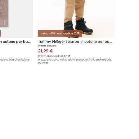
extra -5%* con codice OFF
Tommy Hilfiger sciarpa in cotone per bambini
Tommy Hilfiger sciarpa in cotone per bambini
Prezzo attuale:
21,99 €
Prezzo standard:
47,90 €
cedenti alla promozione:
Prezzo più basso nei 30 giorni precedenti alla promozione:
22,99 €