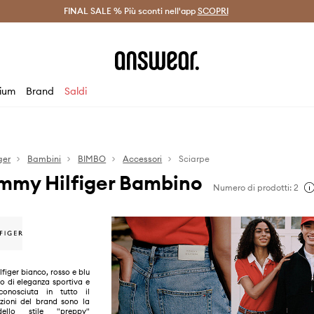
on Answear Club >
FINAL SALE % Più sconti nell'app
Spedizione entro 24 ore >
SCOPRI
-20% di scont
ium
Brand
Saldi
ger
Bambini
BIMBO
Accessori
Sciarpe
mmy Hilfiger Bambino
Numero di prodotti: 2
figer bianco, rosso e blu
o di eleganza sportiva e
conosciuta in tutto il
zioni del brand sono la
dello stile "preppy"