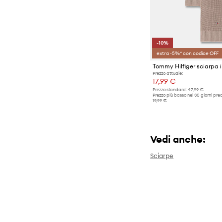
-10%
extra -5%* con codice OFF
Prezzo attuale:
17,99 €
Prezzo standard:
47,99 €
Prezzo più basso nei 30 giorni pre
19,99 €
Vedi anche:
Sciarpe