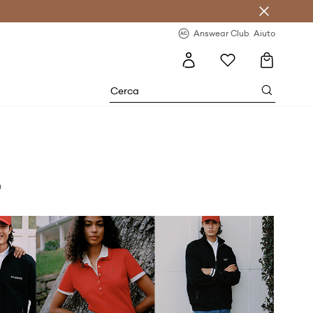
o sul primo acquisto >
Novità regolari >
Answear Club
Aiuto