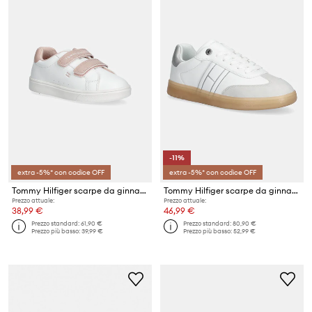
-11%
extra -5%* con codice OFF
extra -5%* con codice OFF
Tommy Hilfiger scarpe da ginnastica per bambini
Tommy Hilfiger scarpe da ginnastica per bambini
Prezzo attuale:
Prezzo attuale:
38,99 €
46,99 €
Prezzo standard:
61,90 €
Prezzo standard:
80,90 €
Prezzo più basso:
39,99 €
Prezzo più basso:
52,99 €