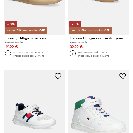
-10%
-11%
extra -5%* con codice OFF
extra -5%* con codice OFF
Tommy Hilfiger sneakers
Tommy Hilfiger scarpe da ginnastica per bambini
Prezzo attuale:
Prezzo attuale:
49,99 €
39,99 €
Prezzo standard:
80,90 €
Prezzo standard:
71,90 €
Prezzo più basso:
55,99 €
Prezzo più basso:
44,99 €