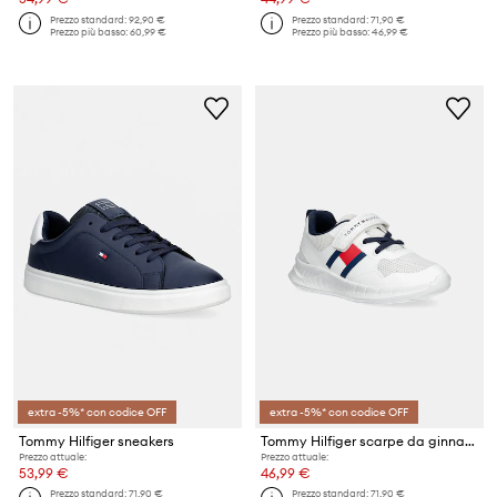
Prezzo standard:
92,90 €
Prezzo standard:
71,90 €
Prezzo più basso:
60,99 €
Prezzo più basso:
46,99 €
extra -5%* con codice OFF
extra -5%* con codice OFF
Tommy Hilfiger sneakers
Tommy Hilfiger scarpe da ginnastica per bambini
Prezzo attuale:
Prezzo attuale:
53,99 €
46,99 €
Prezzo standard:
71,90 €
Prezzo standard:
71,90 €