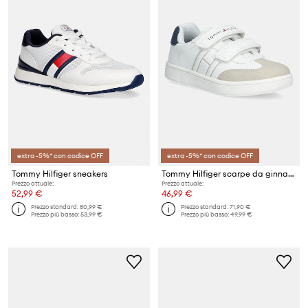
extra -5%* con codice OFF
extra -5%* con codice OFF
Tommy Hilfiger sneakers
Tommy Hilfiger scarpe da ginnastica per bambini
Prezzo attuale:
Prezzo attuale:
52,99 €
46,99 €
Prezzo standard:
80,99 €
Prezzo standard:
71,90 €
Prezzo più basso:
53,99 €
Prezzo più basso:
49,99 €