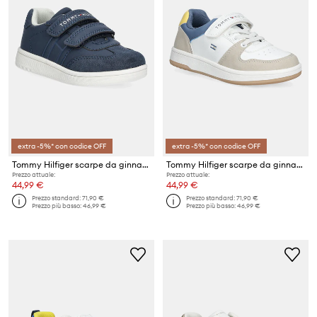
extra -5%* con codice OFF
extra -5%* con codice OFF
Tommy Hilfiger scarpe da ginnastica per bambini
Tommy Hilfiger scarpe da ginnastica per bambini
Prezzo attuale:
Prezzo attuale:
44,99 €
44,99 €
Prezzo standard:
71,90 €
Prezzo standard:
71,90 €
Prezzo più basso:
46,99 €
Prezzo più basso:
46,99 €