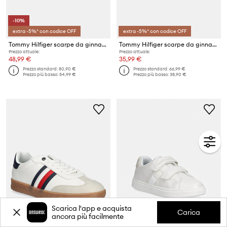
-10%
extra -5%* con codice OFF
extra -5%* con codice OFF
Tommy Hilfiger scarpe da ginnastica per bambini
Tommy Hilfiger scarpe da ginnastica per bambini
Prezzo attuale:
Prezzo attuale:
48,99 €
35,99 €
Prezzo standard:
80,90 €
Prezzo standard:
66,99 €
Prezzo più basso:
54,99 €
Prezzo più basso:
38,90 €
Scarica l'app e acquista
Carica
ancora più facilmente