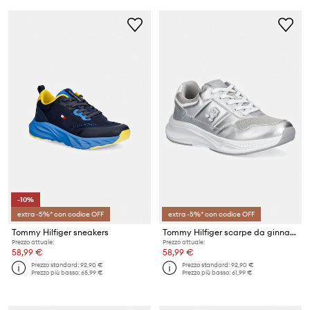
-10%
extra -5%* con codice OFF
extra -5%* con codice OFF
Tommy Hilfiger sneakers
Tommy Hilfiger scarpe da ginnastica per bambini
Prezzo attuale:
Prezzo attuale:
58,99 €
58,99 €
Prezzo standard:
92,90 €
Prezzo standard:
92,90 €
Prezzo più basso:
65,99 €
Prezzo più basso:
61,99 €