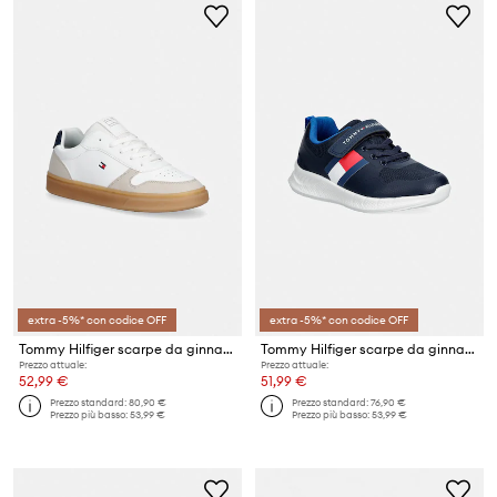
extra -5%* con codice OFF
extra -5%* con codice OFF
Tommy Hilfiger scarpe da ginnastica per bambini
Tommy Hilfiger scarpe da ginnastica per bambini
Prezzo attuale:
Prezzo attuale:
52,99 €
51,99 €
Prezzo standard:
80,90 €
Prezzo standard:
76,90 €
Prezzo più basso:
53,99 €
Prezzo più basso:
53,99 €