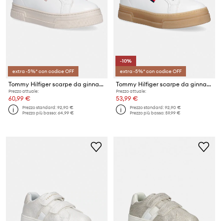
-10%
extra -5%* con codice OFF
extra -5%* con codice OFF
Tommy Hilfiger scarpe da ginnastica per bambini
Tommy Hilfiger scarpe da ginnastica per bambini
Prezzo attuale:
Prezzo attuale:
60,99 €
53,99 €
Prezzo standard:
92,90 €
Prezzo standard:
92,90 €
Prezzo più basso:
64,99 €
Prezzo più basso:
59,99 €