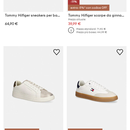
-11%
extra -5%* con codice OFF
Tommy Hilfiger sneakers per bambini
Tommy Hilfiger scarpe da ginnastica per bambini
Prezzo attuale:
64,90 €
39,99 €
Prezzo standard:
71,90 €
Prezzo più basso:
44,99 €