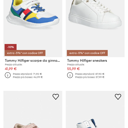
-10%
extra -5%* con codice OFF
extra -5%* con codice OFF
Tommy Hilfiger scarpe da ginnastica per bambini
Tommy Hilfiger sneakers
Prezzo attuale:
Prezzo attuale:
41,99 €
55,99 €
Prezzo standard:
71,90 €
Prezzo standard:
87,90 €
Prezzo più basso:
46,99 €
Prezzo più basso:
57,99 €