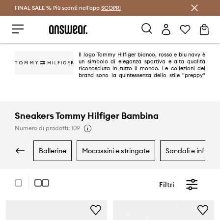
FINAL SALE % Più sconti nell'app
Risparmia con Answear Club >
SCOPRI
Il logo Tommy Hilfiger bianco, rosso e blu navy è
un simbolo di eleganza sportiva e alta qualità
riconosciuta in tutto il mondo. Le collezioni del
brand sono la quintessenza dello stile "preppy"
americano. È un classico in una versione moderna e alla moda. Oggi
Tommy Hilfiger è uno dei marchi leader nel lifestyle, con oltre 1.000 negozi
in 90 paesi.
Sneakers Tommy Hilfiger Bambina
Numero di prodotti: 109
ballerine
mocassini e stringate
sandali e infradi
Filtri