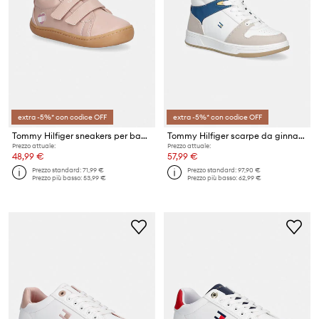
extra -5%* con codice OFF
extra -5%* con codice OFF
Tommy Hilfiger sneakers per bambini
Tommy Hilfiger scarpe da ginnastica per bambini
Prezzo attuale:
Prezzo attuale:
48,99 €
57,99 €
Prezzo standard:
71,99 €
Prezzo standard:
97,90 €
Prezzo più basso:
53,99 €
Prezzo più basso:
62,99 €