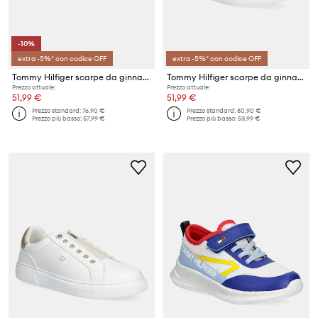
-10%
extra -5%* con codice OFF
extra -5%* con codice OFF
Tommy Hilfiger scarpe da ginnastica per bambini
Tommy Hilfiger scarpe da ginnastica per bambini
Prezzo attuale:
Prezzo attuale:
51,99 €
51,99 €
Prezzo standard:
76,90 €
Prezzo standard:
80,90 €
Prezzo più basso:
57,99 €
Prezzo più basso:
53,99 €