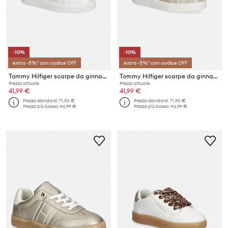
-10%
-10%
extra -5%* con codice OFF
extra -5%* con codice OFF
Tommy Hilfiger scarpe da ginnastica per bambini
Tommy Hilfiger scarpe da ginnastica per bambini
Prezzo attuale:
Prezzo attuale:
41,99 €
41,99 €
Prezzo standard:
71,90 €
Prezzo standard:
71,90 €
Prezzo più basso:
46,99 €
Prezzo più basso:
46,99 €