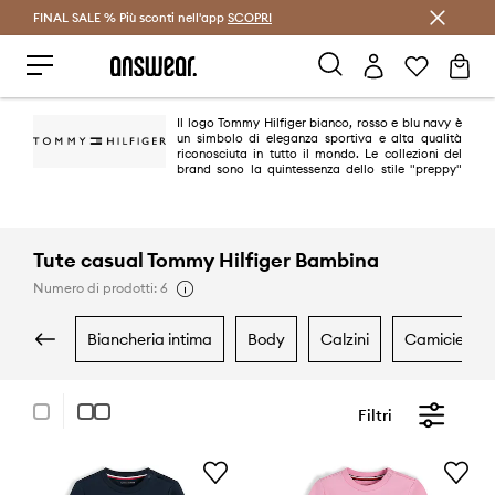
FINAL SALE % Più sconti nell'app
Risparmia con Answear Club >
SCOPRI
Il logo Tommy Hilfiger bianco, rosso e blu navy è
un simbolo di eleganza sportiva e alta qualità
riconosciuta in tutto il mondo. Le collezioni del
brand sono la quintessenza dello stile "preppy"
americano. È un classico in una versione moderna e alla moda. Oggi
Tommy Hilfiger è uno dei marchi leader nel lifestyle, con oltre 1.000 negozi
in 90 paesi.
Tute casual Tommy Hilfiger Bambina
Numero di prodotti: 6
biancheria intima
body
calzini
camicie e 
Filtri