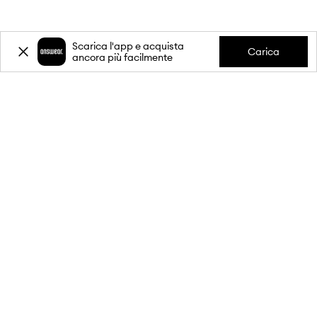
Scarica l'app e acquista
Carica
ancora più facilmente
-20%
sul primo acquisto** per
l'iscrizione alla nostra newsletter.
Unisciti alla nostra comunità per ricevere informazioni sulle
ultime promozioni e prodotti.
**Lo sconto è monouso, si applica ai prodotti non scontati ed è valido