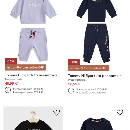
-15%
-10%
extra -5%* con codice OFF
extra -5%* con codice OFF
Tommy Hilfiger tuta neonato/a
Tommy Hilfiger tuta per bambini
Prezzo attuale:
Prezzo attuale:
48,99 €
58,99 €
Prezzo standard:
97,90 €
Prezzo standard:
107,99 €
Prezzo più basso:
57,99 €
Prezzo più basso:
65,99 €