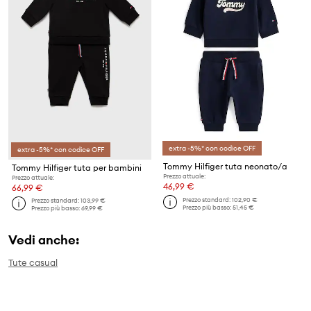
extra -5%* con codice OFF
extra -5%* con codice OFF
Tommy Hilfiger tuta neonato/a
Tommy Hilfiger tuta per bambini
Prezzo attuale:
Prezzo attuale:
46,99 €
66,99 €
Prezzo standard:
102,90 €
Prezzo standard:
103,99 €
Prezzo più basso:
51,45 €
Prezzo più basso:
69,99 €
Vedi anche:
Tute casual