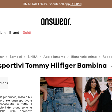
on Answear Club >
FINAL SALE % Più sconti nell'app
Spedizione entro 24 ore >
SCOPRI
-20% di scont
ium
Brand
Saldi
ger
Bambini
BIMBA
Abbigliamento
Biancheria intima
Reggi
sportivi Tommy Hilfiger Bambina
N
figer bianco, rosso e blu
o di eleganza sportiva e
conosciuta in tutto il
zioni del brand sono la
dello stile "preppy"