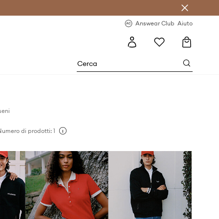
o sul primo acquisto >
Novità regolari >
Answear Club
Aiuto
seni
umero di prodotti: 1