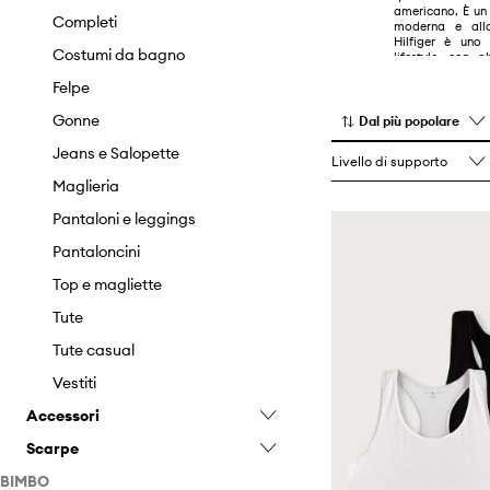
americano. È un 
Giacche
Gioielleria
Sneakers
Felpe
Cravatte
Sneakers
Completi
moderna e al
Hilfiger è uno
Gonne
Guanti
Sneaker in tessuto
Giacche
Custodie e cover
Sneaker in tessuto
Costumi da bagno
lifestyle, con 
paesi.
Jeans
Occhiali da sole
Stivali
Jeans
Gioielleria
Stivali
Felpe
Maglieria
Portafogli
Stivali da pioggia
Maglieria
Guanti
Gonne
Dal più popolare
Pantaloni e leggings
Sciarpe
Stivali invernali
Pantaloncini
Occhiali da sole
Jeans e Salopette
Livello di supporto
Pantaloncini
Zaini
Stivali al ginocchio e sopra il
Pantaloni
Portafogli
Maglieria
ginocchio
Top e magliette
T-shirt e polo
Sciarpe
Pantaloni e leggings
Tacchi alti
Vestiti
Zaini
Pantaloncini
Top e magliette
Tute
Tute casual
Vestiti
Accessori
Scarpe
Astucci
BIMBO
Berretti e cappelli
Ballerine