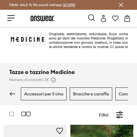
FINAL SALE % Più sconti nell'app
Risparmia con Answear Club >
SCOPRI
Originale, elettrizzante, individuale. Ecco come
sono gli abiti del marchio Medicine. Progettato in
collaborazione con giovani creatori, in linea con
le ultime tendenze e contro la routine. Ci piace la
diversità e le soluzioni originali.
Tazze e tazzine Medicine
Numero di prodotti: 28
accessori per il vino
brocche e caraffe
conserv
Filtri