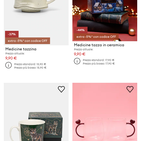
-44%
-37%
extra -5%* con codice OFF
extra -5%* con codice OFF
Medicine tazza in ceramica
Medicine tazzina
Prezzo attuale:
Prezzo attuale:
9,90 €
9,90 €
Prezzo standard:
17,90 €
Prezzo più basso:
17,90 €
Prezzo standard:
15,90 €
Prezzo più basso:
15,90 €