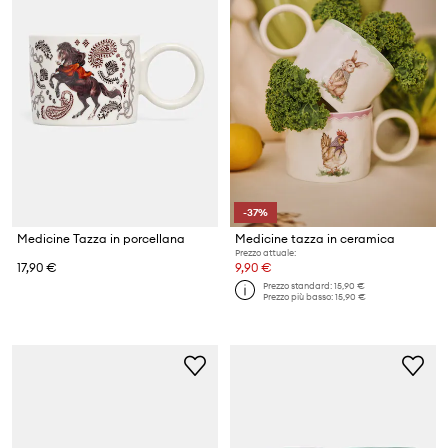
-37%
Medicine Tazza in porcellana
Medicine tazza in ceramica
Prezzo attuale:
17,90 €
9,90 €
Prezzo standard:
15,90 €
Prezzo più basso:
15,90 €