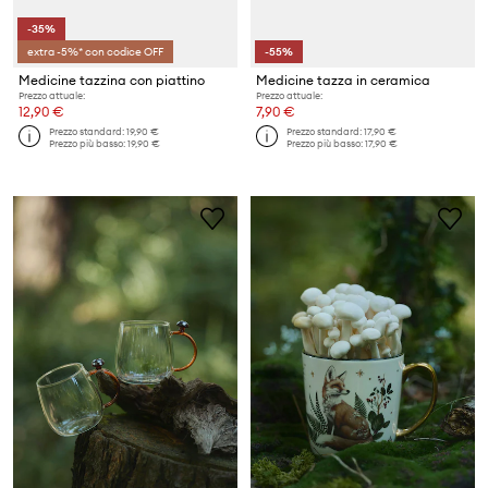
-35%
extra -5%* con codice OFF
-55%
Medicine tazzina con piattino
Medicine tazza in ceramica
Prezzo attuale:
Prezzo attuale:
12,90 €
7,90 €
Prezzo standard:
19,90 €
Prezzo standard:
17,90 €
Prezzo più basso:
19,90 €
Prezzo più basso:
17,90 €