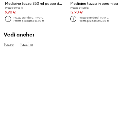
Medicine tazza 350 ml pacco da 2
Medicine tazza in ceramica
Prezzo attuale:
Prezzo attuale:
9,90 €
12,90 €
Prezzo standard:
19,90 €
Prezzo standard:
17,90 €
Prezzo più basso:
15,90 €
Prezzo più basso:
17,90 €
Vedi anche:
Tazze
Tazzine