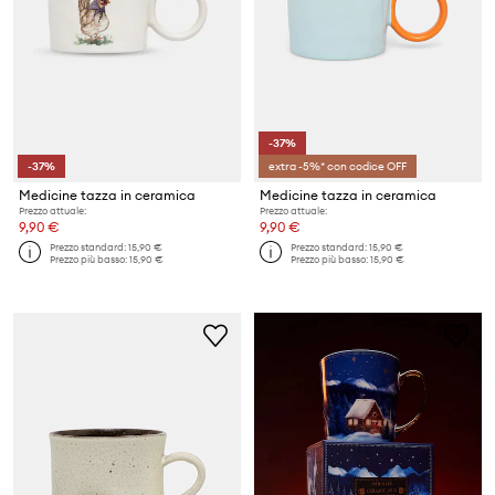
-37%
-37%
extra -5%* con codice OFF
Medicine tazza in ceramica
Medicine tazza in ceramica
Prezzo attuale:
Prezzo attuale:
9,90 €
9,90 €
Prezzo standard:
15,90 €
Prezzo standard:
15,90 €
Prezzo più basso:
15,90 €
Prezzo più basso:
15,90 €