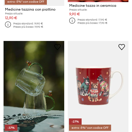
extra -5%* con codice OFF
Medicine tazza in ceramica
Medicine tazzina con piattino
Prezzo attuale:
Prezzo attuale:
9,90 €
12,90 €
Prezzo standard:
17,90 €
Prezzo più basso:
17,90 €
Prezzo standard:
19,90 €
Prezzo più basso:
19,90 €
-27%
-37%
extra -5%* con codice OFF