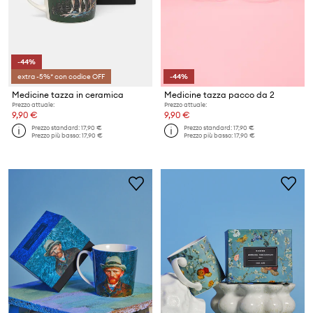
-44%
extra -5%* con codice OFF
-44%
Medicine tazza in ceramica
Medicine tazza pacco da 2
Prezzo attuale:
Prezzo attuale:
9,90 €
9,90 €
Prezzo standard:
17,90 €
Prezzo standard:
17,90 €
Prezzo più basso:
17,90 €
Prezzo più basso:
17,90 €