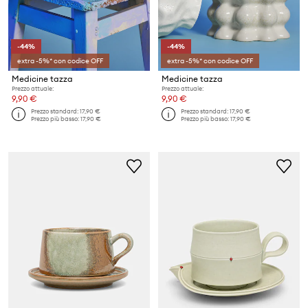
-44%
-44%
extra -5%* con codice OFF
extra -5%* con codice OFF
Medicine tazza
Medicine tazza
Prezzo attuale:
Prezzo attuale:
9,90 €
9,90 €
Prezzo standard:
17,90 €
Prezzo standard:
17,90 €
Prezzo più basso:
17,90 €
Prezzo più basso:
17,90 €