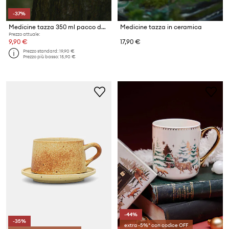
-37%
Medicine tazza 350 ml pacco da 2
Medicine tazza in ceramica
Prezzo attuale:
9,90 €
17,90 €
Prezzo standard:
19,90 €
Prezzo più basso:
15,90 €
-44%
-35%
extra -5%* con codice OFF