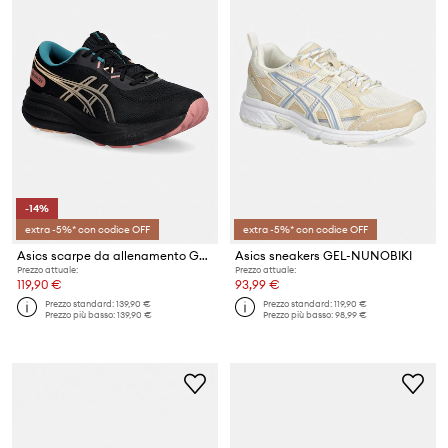
-14%
extra -5%* con codice OFF
extra -5%* con codice OFF
Asics scarpe da allenamento GEL-PULSE 17 GTX
Asics sneakers GEL-NUNOBIKI
Prezzo attuale:
Prezzo attuale:
119,90 €
93,99 €
Prezzo standard:
139,90 €
Prezzo standard:
119,90 €
Prezzo più basso:
139,90 €
Prezzo più basso:
98,99 €