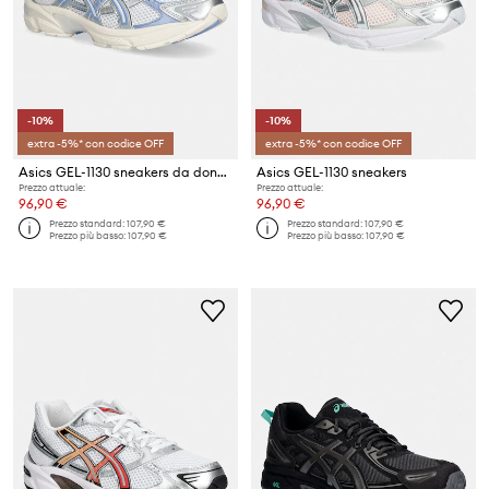
-10%
-10%
extra -5%* con codice OFF
extra -5%* con codice OFF
Asics GEL-1130 sneakers da donna
Asics GEL-1130 sneakers
Prezzo attuale:
Prezzo attuale:
96,90 €
96,90 €
Prezzo standard:
107,90 €
Prezzo standard:
107,90 €
Prezzo più basso:
107,90 €
Prezzo più basso:
107,90 €