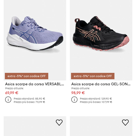
extra -5%* con codice OFF
extra -5%* con codice OFF
Asics scarpe da corsa VERSABLAST 4
Asics scarpe da corsa GEL-SONOMA 8 GTX
Prezzo attuale:
Prezzo attuale:
69,99 €
98,99 €
Prezzo standard:
85,90 €
Prezzo standard:
129,90 €
Prezzo più basso:
73,99 €
Prezzo più basso:
107,99 €