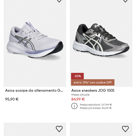
-12%
extra -5%* con codice OFF
Asics scarpe da allenamento GEL-EXCITE 11
Asics sneakers JOG 100S
Prezzo attuale:
95,90 €
84,99 €
Prezzo standard:
107,99 €
Prezzo più basso:
96,90 €