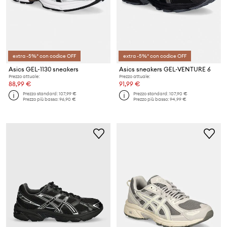
extra -5%* con codice OFF
extra -5%* con codice OFF
Asics GEL-1130 sneakers
Asics sneakers GEL-VENTURE 6
Prezzo attuale:
Prezzo attuale:
88,99 €
91,99 €
Prezzo standard:
107,99 €
Prezzo standard:
107,90 €
Prezzo più basso:
96,90 €
Prezzo più basso:
94,99 €