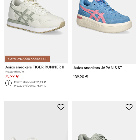
extra -5%* con codice OFF
Asics sneakers TIGER RUNNER II
Asics sneakers JAPAN S ST
Prezzo attuale:
73,99 €
139,90 €
Prezzo standard:
95,99 €
Prezzo più basso:
76,99 €