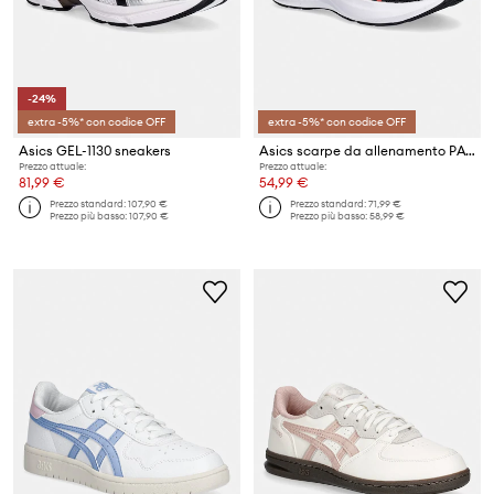
-24%
extra -5%* con codice OFF
extra -5%* con codice OFF
Asics GEL-1130 sneakers
Asics scarpe da allenamento PATRIOT 14
Prezzo attuale:
Prezzo attuale:
81,99 €
54,99 €
Prezzo standard:
107,90 €
Prezzo standard:
71,99 €
Prezzo più basso:
107,90 €
Prezzo più basso:
58,99 €