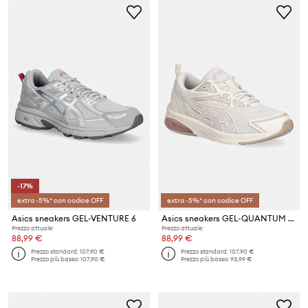
-17%
extra -5%* con codice OFF
extra -5%* con codice OFF
Asics sneakers GEL-VENTURE 6
Asics sneakers GEL-QUANTUM KEI
Prezzo attuale:
Prezzo attuale:
88,99 €
88,99 €
Prezzo standard:
107,90 €
Prezzo standard:
107,90 €
Prezzo più basso:
107,90 €
Prezzo più basso:
93,99 €