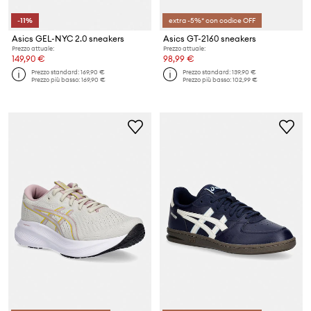
-11%
extra -5%* con codice OFF
Asics GEL-NYC 2.0 sneakers
Asics GT-2160 sneakers
Prezzo attuale:
Prezzo attuale:
149,90 €
98,99 €
Prezzo standard:
169,90 €
Prezzo standard:
139,90 €
Prezzo più basso:
169,90 €
Prezzo più basso:
102,99 €