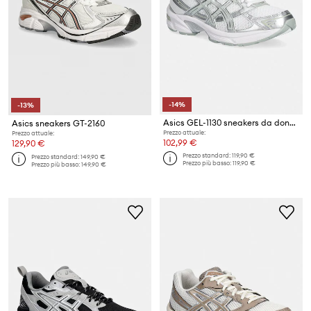
-14%
-13%
Asics GEL-1130 sneakers da donna
Asics sneakers GT-2160
Prezzo attuale:
Prezzo attuale:
102,99 €
129,90 €
Prezzo standard:
119,90 €
Prezzo standard:
149,90 €
Prezzo più basso:
119,90 €
Prezzo più basso:
149,90 €