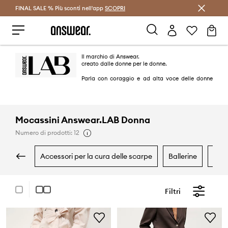
FINAL SALE % Più sconti nell'app
Risparmia con Answear Club >
SCOPRI
Il marchio di Answear.
creato dalle donne per le donne.
Parla con coraggio e ad alta voce delle donne
nel mondo moderno
attraverso capsule cicliche e tematiche.
Answear.LAB è la somma delle potenzialità:
fabbriche locali, piccole fabbriche e designer indipendenti,
Mocassini Answear.LAB Donna
con cui realizza proposte originali e limitate.
Numero di prodotti: 12
FIRST BE BRAVE! Da qua comincia tutto.
accessori per la cura delle scarpe
ballerine
esp
Filtri