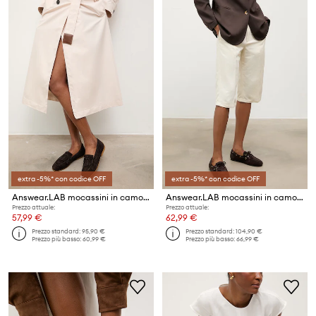
extra -5%* con codice OFF
extra -5%* con codice OFF
Answear.LAB mocassini in camoscio dalla collezione Unscripted
Answear.LAB mocassini in camoscio dalla collezione Unscripted
Prezzo attuale:
Prezzo attuale:
57,99 €
62,99 €
Prezzo standard:
95,90 €
Prezzo standard:
104,90 €
Prezzo più basso:
60,99 €
Prezzo più basso:
66,99 €