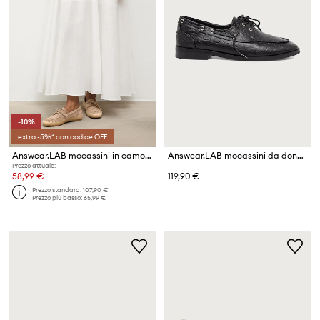
-10%
extra -5%* con codice OFF
Answear.LAB mocassini in camoscio
Answear.LAB mocassini da donna in pelle
Prezzo attuale:
58,99 €
119,90 €
Prezzo standard:
107,90 €
Prezzo più basso:
65,99 €