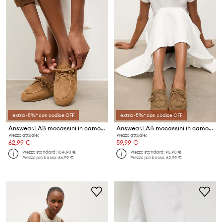
extra -5%* con codice OFF
extra -5%* con codice OFF
Answear.LAB mocassini in camoscio dalla collezione Unscripted
Answear.LAB mocassini in camoscio dalla collezione Unscripted
Prezzo attuale:
Prezzo attuale:
62,99 €
59,99 €
Prezzo standard:
104,90 €
Prezzo standard:
95,90 €
Prezzo più basso:
66,99 €
Prezzo più basso:
62,99 €