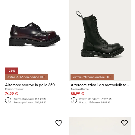
-25%
extra -5%* con codice OFF
extra -5%* con codice OFF
Altercore scarpe in pelle 350
Altercore stivali da motociclista Vegan
Prezzo attuale:
Prezzo attuale:
76,99 €
85,99 €
Prezzo standard:
102,99 €
Prezzo standard:
109,90 €
Prezzo più basso:
102,99 €
Prezzo più basso:
89,99 €