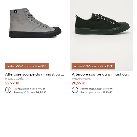
extra -5%* con codice OFF
extra -5%* con codice OFF
Altercore scarpe da ginnastica Salem
Altercore scarpe da ginnastica ROGATA BLACK
Prezzo attuale:
Prezzo attuale:
22,99 €
20,99 €
Prezzo standard:
47,99 €
Prezzo standard:
44,99 €
Prezzo più basso:
24,90 €
Prezzo più basso:
21,90 €