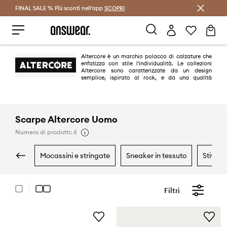
FINAL SALE % Più sconti nell'app
Risparmia con Answear Club >
SCOPRI
Altercore è un marchio polacco di calzature che
enfatizza con stile l'individualità. Le collezioni
Altercore sono caratterizzate da un design
semplice, ispirato al rock, e da una qualità
eccezionale. Oltre alle classiche calzature in pelle, il marchio offre
collezioni vegane realizzate con i migliori materiali ecocompatibili.
Scarpe Altercore Uomo
Numero di prodotti: 6
mocassini e stringate
sneaker in tessuto
stivali
Filtri