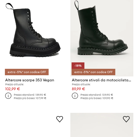
-18%
extra -5%* con codice OFF
extra -5%* con codice OFF
Altercore scarpe 353 Vegan
Altercore stivali da motociclista 351
Prezzo attuale:
Prezzo attuale:
102,99 €
89,99 €
Prezzo standard:
139,90 €
Prezzo standard:
109,90 €
Prezzo più basso:
107,99 €
Prezzo più basso:
109,90 €