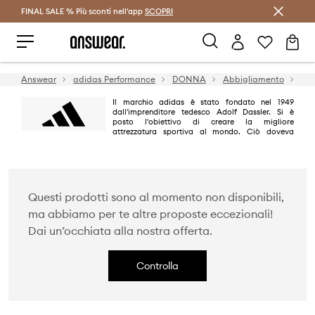
FINAL SALE % Più sconti nell'app
Risparmia con Answear Club >
SCOPRI
Answear
adidas Performance
DONNA
Abbigliamento
Gi
Il marchio adidas è stato fondato nel 1949
dall'imprenditore tedesco Adolf Dassler. Si è
posto l'obiettivo di creare la migliore
attrezzatura sportiva al mondo. Ciò doveva
essere raggiunto progettando le migliori scarpe per uso sportivo,
proteggendo gli atleti dagli infortuni e garantendo un'elevata durata dei
prodotti. Il piano è stato implementato al 100%.
Questi prodotti sono al momento non disponibili,
ma abbiamo per te altre proposte eccezionali!
Dai un’occhiata alla nostra offerta.
Controlla