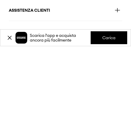
ASSISTENZA CLIENTI
APPLICAZIONE MOBILE
Scarica l'app e acquista
Carica
ancora più facilmente
SEGUICI SU:
Informativa sulla privacy
Termini e Condizioni
Dati relativi all'impresa