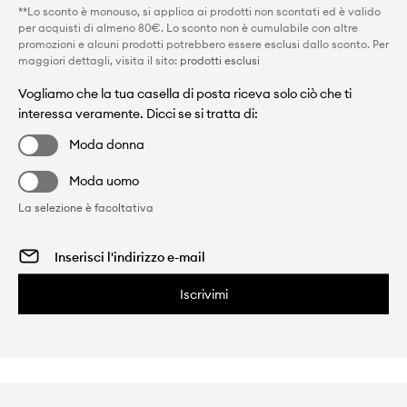
**Lo sconto è monouso, si applica ai prodotti non scontati ed è valido
per acquisti di almeno 80€. Lo sconto non è cumulabile con altre
promozioni e alcuni prodotti potrebbero essere esclusi dallo sconto. Per
maggiori dettagli, visita il sito:
prodotti esclusi
Vogliamo che la tua casella di posta riceva solo ciò che ti
interessa veramente. Dicci se si tratta di:
Moda donna
Moda uomo
La selezione è facoltativa
Iscrivimi