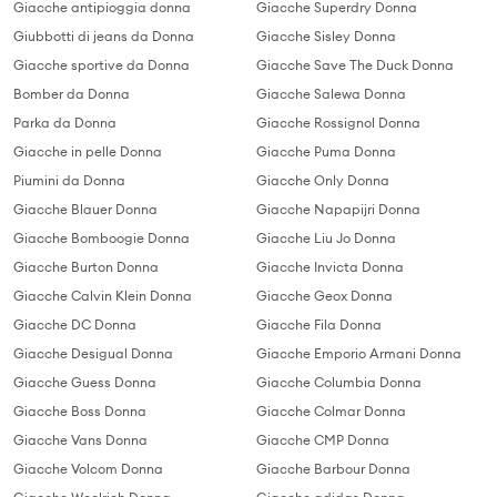
Giacche antipioggia donna
Giacche Superdry Donna
Giubbotti di jeans da Donna
Giacche Sisley Donna
Giacche sportive da Donna
Giacche Save The Duck Donna
Bomber da Donna
Giacche Salewa Donna
Parka da Donna
Giacche Rossignol Donna
Giacche in pelle Donna
Giacche Puma Donna
Piumini da Donna
Giacche Only Donna
Giacche Blauer Donna
Giacche Napapijri Donna
Giacche Bomboogie Donna
Giacche Liu Jo Donna
Giacche Burton Donna
Giacche Invicta Donna
Giacche Calvin Klein Donna
Giacche Geox Donna
Giacche DC Donna
Giacche Fila Donna
Giacche Desigual Donna
Giacche Emporio Armani Donna
Giacche Guess Donna
Giacche Columbia Donna
Giacche Boss Donna
Giacche Colmar Donna
Giacche Vans Donna
Giacche CMP Donna
Giacche Volcom Donna
Giacche Barbour Donna