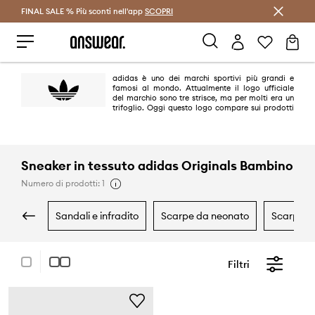
FINAL SALE % Più sconti nell'app
Risparmia con Answear Club >
SCOPRI
adidas è uno dei marchi sportivi più grandi e
famosi al mondo. Attualmente il logo ufficiale
del marchio sono tre strisce, ma per molti era un
trifoglio. Oggi questo logo compare sui prodotti
della linea adidas Originals dal sapore retrò e si riferisce ai modelli più
iconici del brand realizzati tra gli anni '40 e '80 del ventesimo secolo.
Sneaker in tessuto adidas Originals Bambino
Numero di prodotti: 1
sandali e infradito
scarpe da neonato
scarpe s
Filtri