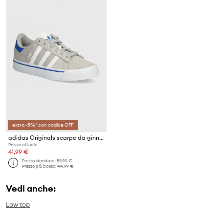
extra -5%* con codice OFF
adidas Originals scarpe da ginnastica bambini CAMPUS VULC
Prezzo attuale:
41,99 €
Prezzo standard:
59,90 €
Prezzo più basso:
44,99 €
Vedi anche:
Low top