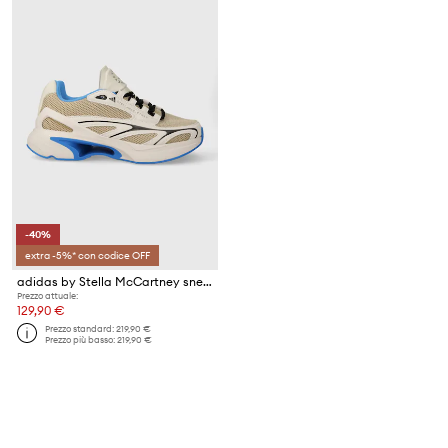
-40%
extra -5%* con codice OFF
adidas by Stella McCartney sneakers SPORTSWEAR
Prezzo attuale:
129,90 €
Prezzo standard:
219,90 €
Prezzo più basso:
219,90 €