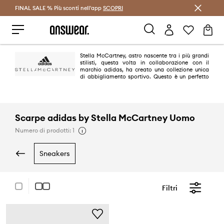
FINAL SALE % Più sconti nell'app
Risparmia con Answear Club >
SCOPRI
Stella McCartney, astro nascente tra i più grandi
stilisti, questa volta in collaborazione con il
marchio adidas, ha creato una collezione unica
di abbigliamento sportivo. Questo è un perfetto
esempio di come puoi apparire alla moda e femminile mentre pratichi
sport. La collezione adidas by Stella McCartney ti farà sentire unica e a
tuo agio durante ogni allenamento.
Scarpe adidas by Stella McCartney Uomo
Numero di prodotti: 1
sneakers
Filtri