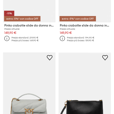
-11%
extra -5%* con codice OFF
extra -5%* con codice OFF
Pinko ciabatte slide da donna in pelle Milly 04
Pinko ciabatte slide da donna in pelle Milly 04
Prezzo attuale:
Prezzo attuale:
149,90 €
149,90 €
Prezzo standard:
219,90 €
Prezzo standard:
194,90 €
Prezzo più basso:
169,90 €
Prezzo più basso:
159,90 €