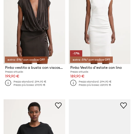
-17%
extra -5%* con codice OFF
extra -5%* con codice OFF
Pinko vestito a busta con viscosa
Pinko Vestito d'estate con lino
Prezzo attuale:
Prezzo attuale:
199,90 €
189,90 €
Prezzo standard:
294,90 €
Prezzo standard:
294,90 €
Prezzo più basso:
219,90 €
Prezzo più basso:
229,90 €