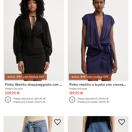
extra -5%* con codice OFF
extra -5%* con codice OFF
Pinko Vestito drappeggiato con viscosa
Pinko vestito a busta con viscosa
Prezzo attuale:
Prezzo attuale:
209,90 €
189,90 €
Prezzo standard:
324,90 €
Prezzo standard:
319,90 €
Prezzo più basso:
229,90 €
Prezzo più basso:
199,90 €