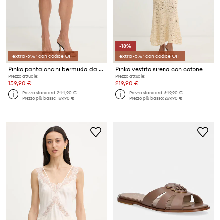
-18%
extra -5%* con codice OFF
extra -5%* con codice OFF
Pinko pantaloncini bermuda da donna con lino
Pinko vestito sirena con cotone
Prezzo attuale:
Prezzo attuale:
159,90 €
219,90 €
Prezzo standard:
244,90 €
Prezzo standard:
349,90 €
Prezzo più basso:
169,90 €
Prezzo più basso:
269,90 €