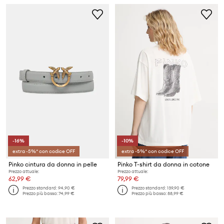
-16%
-10%
extra -5%* con codice OFF
extra -5%* con codice OFF
Pinko cintura da donna in pelle
Pinko T-shirt da donna in cotone
Prezzo attuale:
Prezzo attuale:
62,99 €
79,99 €
Prezzo standard:
94,90 €
Prezzo standard:
139,90 €
Prezzo più basso:
74,99 €
Prezzo più basso:
88,99 €