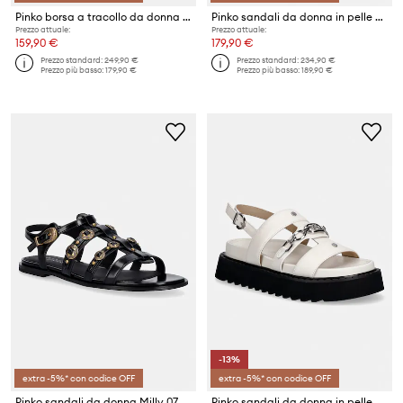
Pinko borsa a tracollo da donna in pelle
Pinko sandali da donna in pelle Milly 08
Prezzo attuale:
Prezzo attuale:
159,90 €
179,90 €
Prezzo standard:
249,90 €
Prezzo standard:
234,90 €
Prezzo più basso:
179,90 €
Prezzo più basso:
189,90 €
-13%
extra -5%* con codice OFF
extra -5%* con codice OFF
Pinko sandali da donna Milly 07
Pinko sandali da donna in pelle Kate 06