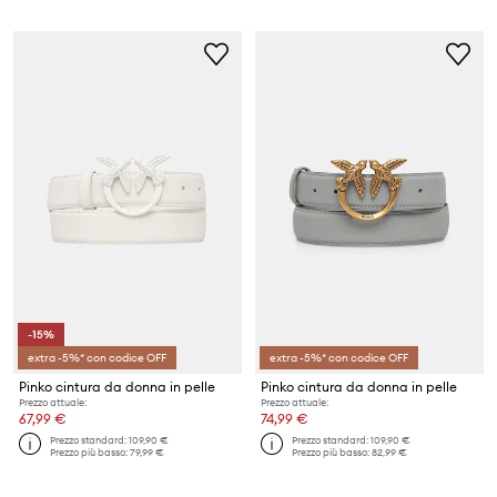
-15%
extra -5%* con codice OFF
extra -5%* con codice OFF
Pinko cintura da donna in pelle
Pinko cintura da donna in pelle
Prezzo attuale:
Prezzo attuale:
67,99 €
74,99 €
Prezzo standard:
109,90 €
Prezzo standard:
109,90 €
Prezzo più basso:
79,99 €
Prezzo più basso:
82,99 €