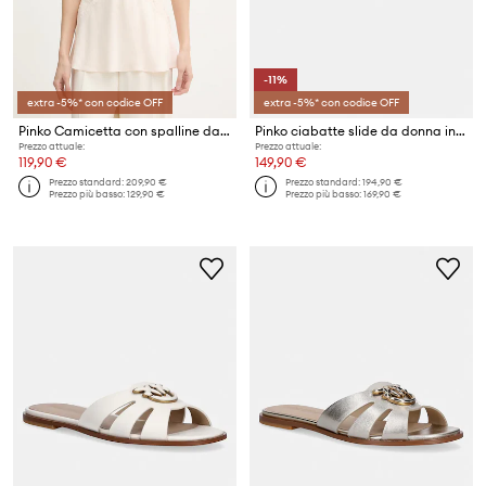
-11%
extra -5%* con codice OFF
extra -5%* con codice OFF
Pinko Camicetta con spalline da donna in viscosa
Pinko ciabatte slide da donna in pelle Milly 04
Prezzo attuale:
Prezzo attuale:
119,90 €
149,90 €
Prezzo standard:
209,90 €
Prezzo standard:
194,90 €
Prezzo più basso:
129,90 €
Prezzo più basso:
169,90 €