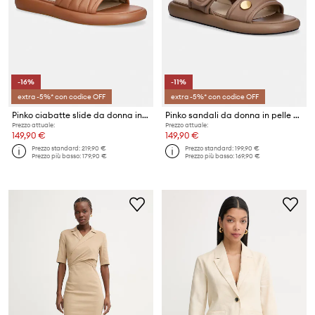
-16%
-11%
extra -5%* con codice OFF
extra -5%* con codice OFF
Pinko ciabatte slide da donna in pelle Fiona 03
Pinko sandali da donna in pelle Fiona 01
Prezzo attuale:
Prezzo attuale:
149,90 €
149,90 €
Prezzo standard:
219,90 €
Prezzo standard:
199,90 €
Prezzo più basso:
179,90 €
Prezzo più basso:
169,90 €