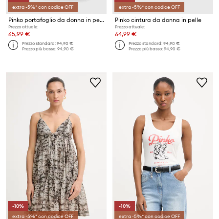
extra -5%* con codice OFF
extra -5%* con codice OFF
Pinko portafoglio da donna in pelle
Pinko cintura da donna in pelle
Prezzo attuale:
Prezzo attuale:
65,99 €
64,99 €
Prezzo standard:
94,90 €
Prezzo standard:
94,90 €
Prezzo più basso:
94,90 €
Prezzo più basso:
94,90 €
-10%
-10%
extra -5%* con codice OFF
extra -5%* con codice OFF