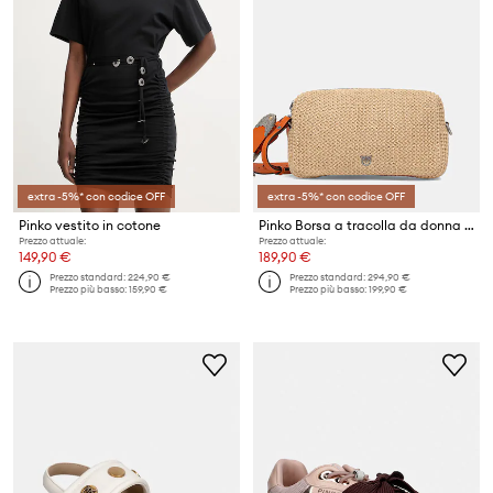
extra -5%* con codice OFF
extra -5%* con codice OFF
Pinko vestito in cotone
Pinko Borsa a tracolla da donna intrecciata
Prezzo attuale:
Prezzo attuale:
149,90 €
189,90 €
Prezzo standard:
224,90 €
Prezzo standard:
294,90 €
Prezzo più basso:
159,90 €
Prezzo più basso:
199,90 €