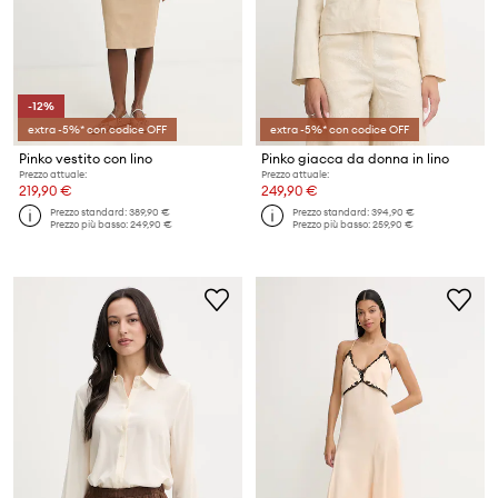
-12%
extra -5%* con codice OFF
extra -5%* con codice OFF
Pinko vestito con lino
Pinko giacca da donna in lino
Prezzo attuale:
Prezzo attuale:
219,90 €
249,90 €
Prezzo standard:
389,90 €
Prezzo standard:
394,90 €
Prezzo più basso:
249,90 €
Prezzo più basso:
259,90 €