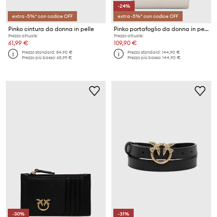
-24%
extra -5%* con codice OFF
extra -5%* con codice OFF
Pinko cintura da donna in pelle
Pinko portafoglio da donna in pelle
Prezzo attuale:
Prezzo attuale:
61,99 €
109,90 €
Prezzo standard:
84,90 €
Prezzo standard:
144,90 €
Prezzo più basso:
65,99 €
Prezzo più basso:
144,90 €
-30%
-31%