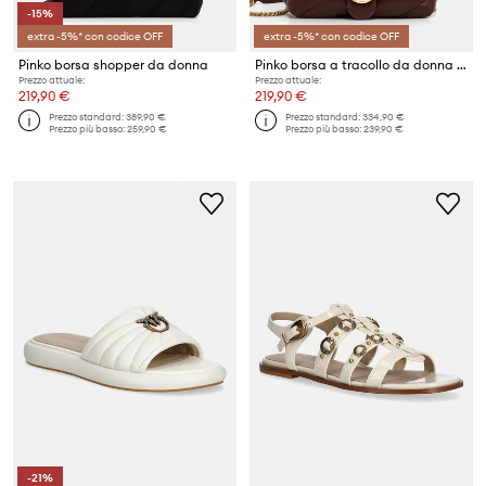
-15%
extra -5%* con codice OFF
extra -5%* con codice OFF
Pinko borsa shopper da donna
Pinko borsa a tracollo da donna in pelle
Prezzo attuale:
Prezzo attuale:
219,90 €
219,90 €
Prezzo standard:
389,90 €
Prezzo standard:
334,90 €
Prezzo più basso:
259,90 €
Prezzo più basso:
239,90 €
-21%