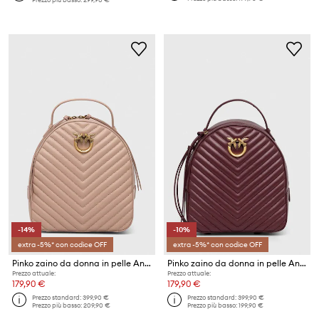
-14%
-10%
extra -5%* con codice OFF
extra -5%* con codice OFF
Pinko zaino da donna in pelle Answear Exclusive
Pinko zaino da donna in pelle Answear Exclusive
Prezzo attuale:
Prezzo attuale:
179,90 €
179,90 €
Prezzo standard:
399,90 €
Prezzo standard:
399,90 €
Prezzo più basso:
209,90 €
Prezzo più basso:
199,90 €