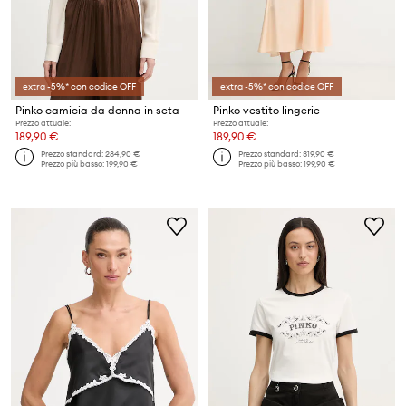
extra -5%* con codice OFF
extra -5%* con codice OFF
Pinko camicia da donna in seta
Pinko vestito lingerie
Prezzo attuale:
Prezzo attuale:
189,90 €
189,90 €
Prezzo standard:
284,90 €
Prezzo standard:
319,90 €
Prezzo più basso:
199,90 €
Prezzo più basso:
199,90 €