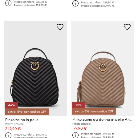
Prezzo standard:
229,90 €
Prezzo standard:
329,90 €
Prezzo più basso:
179,90 €
Prezzo più basso:
329,90 €
-10%
-16%
extra -5%* con codice OFF
extra -5%* con codice OFF
Pinko zaino da donna in pelle Answear Exclusive
Pinko zaino in pelle
Prezzo attuale:
Prezzo attuale:
179,90 €
249,90 €
Prezzo standard:
399,90 €
Prezzo standard:
389,90 €
Prezzo più basso:
199,90 €
Prezzo più basso:
299,90 €