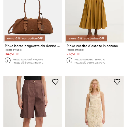
extra -5%* con codice OFF
extra -5%* con codice OFF
Pinko borsa baguette da donna in camoscio
Pinko vestito d'estate in cotone
Prezzo attuale:
Prezzo attuale:
349,90 €
219,90 €
Prezzo standard:
499,90 €
Prezzo standard:
389,90 €
Prezzo più basso:
369,90 €
Prezzo più basso:
229,90 €