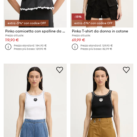
-15%
extra -5%* con codice OFF
extra -5%* con codice OFF
Pinko camicetta con spalline da donna
Pinko T-shirt da donna in cotone
Prezzo attuale:
Prezzo attuale:
119,90 €
69,99 €
Prezzo standard:
184,90 €
Prezzo standard:
129,90 €
Prezzo più basso:
129,90 €
Prezzo più basso:
82,99 €