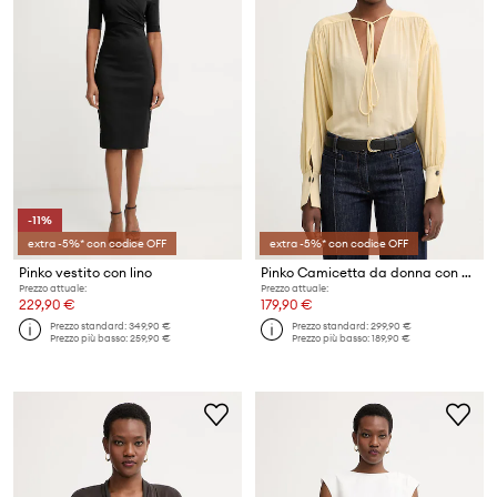
-11%
extra -5%* con codice OFF
extra -5%* con codice OFF
Pinko vestito con lino
Pinko Camicetta da donna con viscosa
Prezzo attuale:
Prezzo attuale:
229,90 €
179,90 €
Prezzo standard:
349,90 €
Prezzo standard:
299,90 €
Prezzo più basso:
259,90 €
Prezzo più basso:
189,90 €