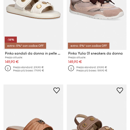
-16%
extra -5%* con codice OFF
extra -5%* con codice OFF
Pinko sandali da donna in pelle Fiona 01
Pinko Yulia 01 sneakers da donna
Prezzo attuale:
Prezzo attuale:
149,90 €
149,90 €
Prezzo standard:
219,90 €
Prezzo standard:
219,90 €
Prezzo più basso:
179,90 €
Prezzo più basso:
159,90 €