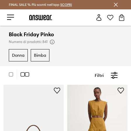
FINAL SALE % Più sconti nell'app
Risparmia con Answear Club >
SCOPRI
Black Friday Pinko
Numero di prodotti: 841
donna
bimba
Filtri