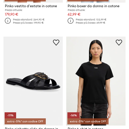
Pinko vestito d'estate in cotone
Pinko boxer da donna in cotone
Prezzo attuale:
Prezzo attuale:
179,90 €
62,99 €
Prezzo standard:
264,90 €
Prezzo standard:
102,99 €
Prezzo più basso:
199,90 €
Prezzo più basso:
69,99 €
-11%
-16%
extra -5%* con codice OFF
extra -5%* con codice OFF
Pinko ciabatte slide da donna in pelle Milly 04
Pinko t-shirt in cotone