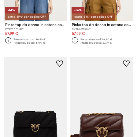
-14%
-14%
extra -5%* con codice OFF
extra -5%* con codice OFF
Pinko top da donna in cotone con elastan
Pinko top da donna in cotone con elastan
Prezzo attuale:
Prezzo attuale:
57,99 €
57,99 €
Prezzo standard:
94,90 €
Prezzo standard:
94,90 €
Prezzo più basso:
67,99 €
Prezzo più basso:
67,99 €