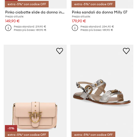
extra -5%* con codice OFF
extra -5%* con codice OFF
Pinko ciabatte slide da donna in pelle Fiona 03
Pinko sandali da donna Milly 07
Prezzo attuale:
Prezzo attuale:
149,90 €
179,90 €
Prezzo standard:
219,90 €
Prezzo standard:
234,90 €
Prezzo più basso:
189,90 €
Prezzo più basso:
189,90 €
-11%
extra -5%* con codice OFF
extra -5%* con codice OFF