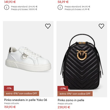
149,90 €
58,99 €
Prezzo standard:
214,90 €
Prezzo standard:
84,90 €
Prezzo più basso:
159,90 €
Prezzo più basso:
61,99 €
-11%
-27%
extra -5%* con codice OFF
extra -5%* con codice OFF
Pinko sneakers in pelle Yoko 06
Pinko zaino in pelle
Prezzo attuale:
Prezzo attuale:
159,90 €
239,90 €