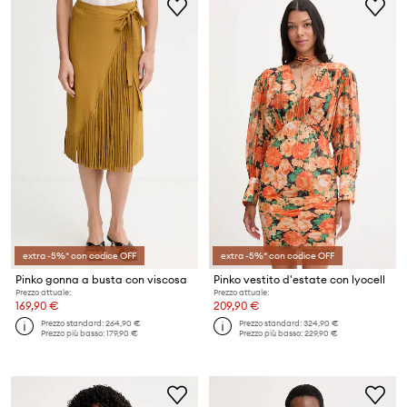
extra -5%* con codice OFF
extra -5%* con codice OFF
Pinko gonna a busta con viscosa
Pinko vestito d'estate con lyocell
Prezzo attuale:
Prezzo attuale:
169,90 €
209,90 €
Prezzo standard:
264,90 €
Prezzo standard:
324,90 €
Prezzo più basso:
179,90 €
Prezzo più basso:
229,90 €