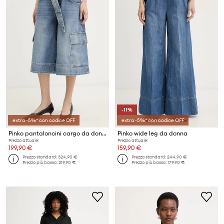
-11%
extra -5%* con codice OFF
extra -5%* con codice OFF
Pinko pantaloncini cargo da donna in jeans
Pinko wide leg da donna
Prezzo attuale:
Prezzo attuale:
199,90 €
159,90 €
Prezzo standard:
324,90 €
Prezzo standard:
244,90 €
Prezzo più basso:
219,90 €
Prezzo più basso:
179,90 €