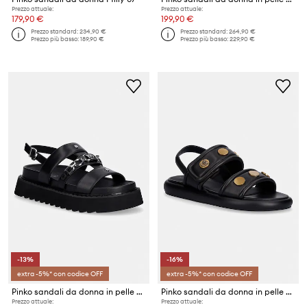
Prezzo attuale:
Prezzo attuale:
179,90 €
199,90 €
Prezzo standard:
234,90 €
Prezzo standard:
264,90 €
Prezzo più basso:
189,90 €
Prezzo più basso:
229,90 €
-13%
-16%
extra -5%* con codice OFF
extra -5%* con codice OFF
Pinko sandali da donna in pelle Kate 06
Pinko sandali da donna in pelle Fiona 01
Prezzo attuale:
Prezzo attuale: