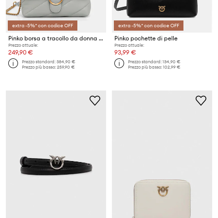
extra -5%* con codice OFF
extra -5%* con codice OFF
Pinko borsa a tracollo da donna in pelle
Pinko pochette di pelle
Prezzo attuale:
Prezzo attuale:
249,90 €
93,99 €
Prezzo standard:
384,90 €
Prezzo standard:
134,90 €
Prezzo più basso:
259,90 €
Prezzo più basso:
102,99 €