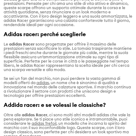
prestazioni. Pensate per chi ama uno stile di vita attivo e dinamico,
queste scarpe offrono un supporto ottimale durante la corsa e le
attività quotidiane, senza rinunciare a un look moderno e
accattivante. Con il loro design leggero e una suola ammortizzata, le
adidas Racer garantiscono una calzata confortevole tutto il giorno,
rendendole ideali per ogni occasione.
Adidas racer: perché sceglierle
Le
adidas Racer
sono progettate per offrire il massimo delle
prestazioni senza sacrificare lo stile. La tomaia traspirante mantiene
i piedi freschi anche durante le giornate più calde, mentre la suola
flessibile assicura un’ammortizzazione ottimale su ogni tipo di
superficie. Perfette per le corse in città o le passeggiate nel tempo
libero, le adidas Racer rappresentano la scelta ideale per chi cerca
una scarpa versatile e alla moda.
Se sei un fan del marchio, non puoi perdere la vasta gamma di
modelli offerti da
adidas
, un nome che è sinonimo di qualità e
innovazione nel mondo delle calzature sportive. Il marchio continua
a rivoluzionare il settore con prodotti che uniscono design e
tecnologia per offrire prestazioni eccellenti.
Addida racer: e se volessi le classiche?
Oltre alle
adidas Racer
, ci sono molti altri modelli adidas che vale la
pena esplorare. Se ti piace uno stile iconico e intramontabile, puoi
considerare le
adidas Trefoil
, un modello che incarna lo spirito del
marchio con il suo inconfondibile logo. Queste scarpe, con il loro
design classico, sono perfette per chi desidera un look sportivo ma
sempre di tendenza.