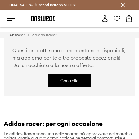
FINAL SALE % Più sconti nell'app
Risparmia con Answear Club >
SCOPRI
Answear
adidas Racer
Questi prodotti sono al momento non disponibili,
ma abbiamo per te altre proposte eccezionali!
Dai un’occhiata alla nostra offerta.
Controlla
Adidas racer: per ogni occasione
Le
adidas Racer
sono una delle scarpe più apprezzate del marchio
adidas, grazie alla loro combinazione perfetta di comfort, stile e