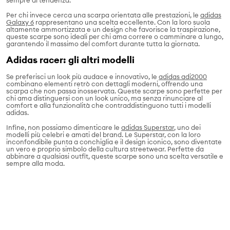
Per chi invece cerca una scarpa orientata alle prestazioni, le
adidas
Galaxy 6
rappresentano una scelta eccellente. Con la loro suola
altamente ammortizzata e un design che favorisce la traspirazione,
queste scarpe sono ideali per chi ama correre o camminare a lungo,
garantendo il massimo del comfort durante tutta la giornata.
Adidas racer: gli altri modelli
Se preferisci un look più audace e innovativo, le
adidas adi2000
combinano elementi retrò con dettagli moderni, offrendo una
scarpa che non passa inosservata. Queste scarpe sono perfette per
chi ama distinguersi con un look unico, ma senza rinunciare al
comfort e alla funzionalità che contraddistinguono tutti i modelli
adidas.
Infine, non possiamo dimenticare le
adidas Superstar
, uno dei
modelli più celebri e amati del brand. Le Superstar, con la loro
inconfondibile punta a conchiglia e il design iconico, sono diventate
un vero e proprio simbolo della cultura streetwear. Perfette da
abbinare a qualsiasi outfit, queste scarpe sono una scelta versatile e
sempre alla moda.