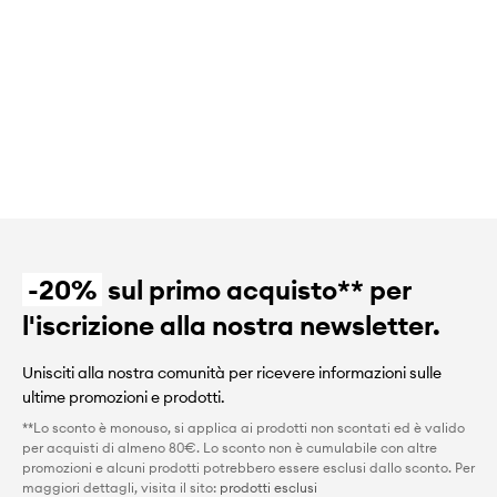
-20%
sul primo acquisto** per
l'iscrizione alla nostra newsletter.
Unisciti alla nostra comunità per ricevere informazioni sulle
ultime promozioni e prodotti.
**Lo sconto è monouso, si applica ai prodotti non scontati ed è valido
per acquisti di almeno 80€. Lo sconto non è cumulabile con altre
promozioni e alcuni prodotti potrebbero essere esclusi dallo sconto. Per
maggiori dettagli, visita il sito:
prodotti esclusi