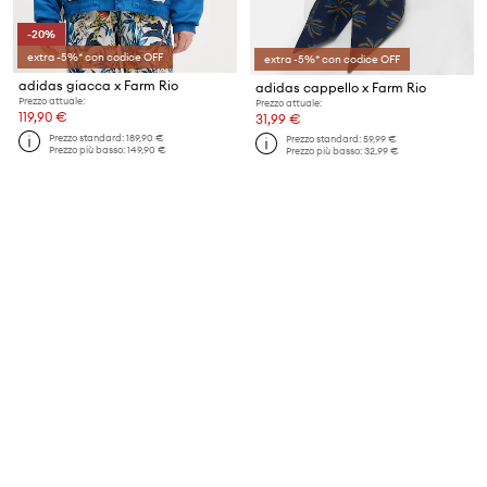
-20%
extra -5%* con codice OFF
extra -5%* con codice OFF
adidas giacca x Farm Rio
adidas cappello x Farm Rio
Prezzo attuale:
Prezzo attuale:
119,90 €
31,99 €
Prezzo standard:
189,90 €
Prezzo standard:
59,99 €
Prezzo più basso:
149,90 €
Prezzo più basso:
32,99 €