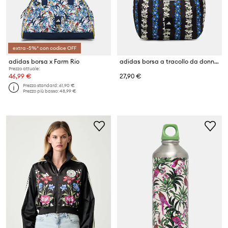
extra -5%* con codice OFF
adidas borsa x Farm Rio
adidas borsa a tracollo da donna x Farm Rio
Prezzo attuale:
46,99 €
27,90 €
Prezzo standard:
61,90 €
Prezzo più basso:
48,99 €