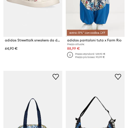
extra -5%* con codice OFF
adidas Streettalk sneakers da donna
adidas pantaloni tuta x Farm Rio
Prezzo attuale:
64,90 €
88,99 €
Prezzo standard:
129,90 €
Prezzo più basso:
93,99 €