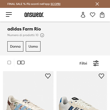
FINAL SALE % Più sconti nell'app
Risparmia con Answear Club >
SCOPRI
adidas Farm Rio
Numero di prodotti: 10
donna
uomo
Filtri