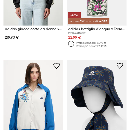
-20%
extra -5%* con codice OFF
adidas giacca corta da donna x Farm Rio
adidas bottiglia d'acqua x Farm Rio
Prezzo attuale:
219,90 €
22,99 €
Prezzo standard:
35,99 €
Prezzo più basso:
28,99 €