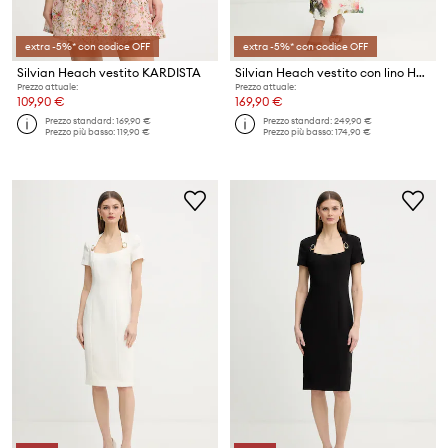
extra -5%* con codice OFF
extra -5%* con codice OFF
Silvian Heach vestito KARDISTA
Silvian Heach vestito con lino HALCYON
Prezzo attuale:
Prezzo attuale:
109,90 €
169,90 €
Prezzo standard:
169,90 €
Prezzo standard:
249,90 €
Prezzo più basso:
119,90 €
Prezzo più basso:
174,90 €