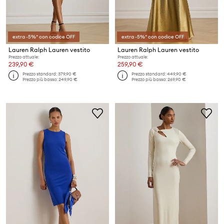
extra -5%* con codice OFF
extra -5%* con codice OFF
Lauren Ralph Lauren vestito
Lauren Ralph Lauren vestito
Prezzo attuale:
Prezzo attuale:
239,90 €
259,90 €
Prezzo standard:
379,90 €
Prezzo standard:
449,90 €
Prezzo più basso:
249,90 €
Prezzo più basso:
269,90 €