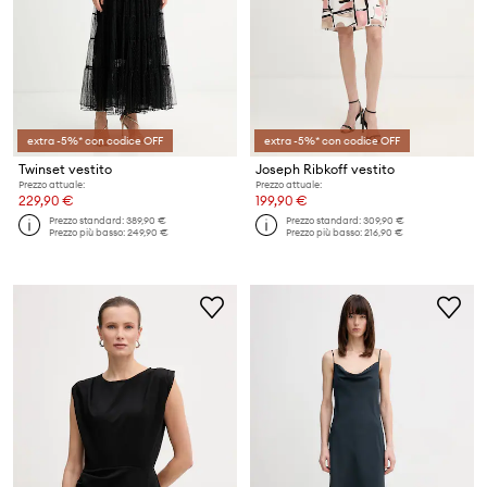
extra -5%* con codice OFF
extra -5%* con codice OFF
Twinset vestito
Joseph Ribkoff vestito
Prezzo attuale:
Prezzo attuale:
229,90 €
199,90 €
Prezzo standard:
389,90 €
Prezzo standard:
309,90 €
Prezzo più basso:
249,90 €
Prezzo più basso:
216,90 €