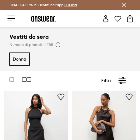
FINAL SALE % Più sconti nell'app
Risparmia con Answear Club >
SCOPRI
Vestiti da sera
Numero di prodotti: 1258
donna
Filtri