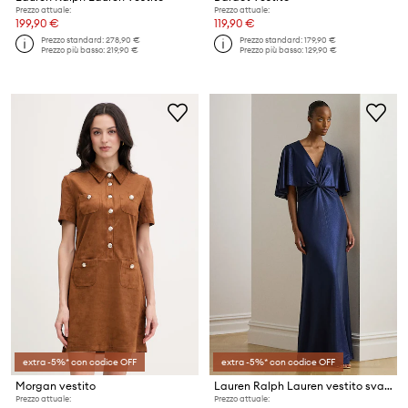
Prezzo attuale:
Prezzo attuale:
199,90 €
119,90 €
Prezzo standard:
278,90 €
Prezzo standard:
179,90 €
Prezzo più basso:
219,90 €
Prezzo più basso:
129,90 €
extra -5%* con codice OFF
extra -5%* con codice OFF
Morgan vestito
Lauren Ralph Lauren vestito svasato
Prezzo attuale:
Prezzo attuale: