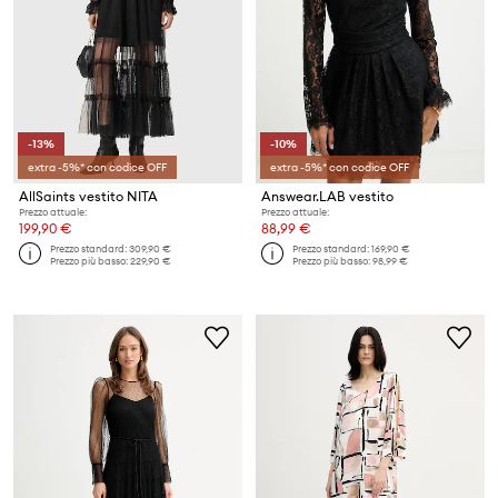
-13%
-10%
extra -5%* con codice OFF
extra -5%* con codice OFF
AllSaints vestito NITA
Answear.LAB vestito
Prezzo attuale:
Prezzo attuale:
199,90 €
88,99 €
Prezzo standard:
309,90 €
Prezzo standard:
169,90 €
Prezzo più basso:
229,90 €
Prezzo più basso:
98,99 €