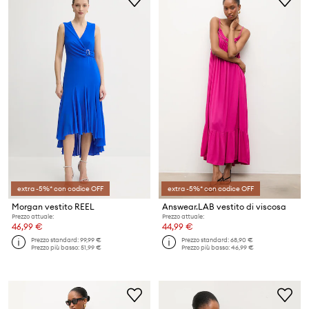
extra -5%* con codice OFF
extra -5%* con codice OFF
Morgan vestito REEL
Answear.LAB vestito di viscosa
Prezzo attuale:
Prezzo attuale:
46,99 €
44,99 €
Prezzo standard:
99,99 €
Prezzo standard:
68,90 €
Prezzo più basso:
51,99 €
Prezzo più basso:
46,99 €