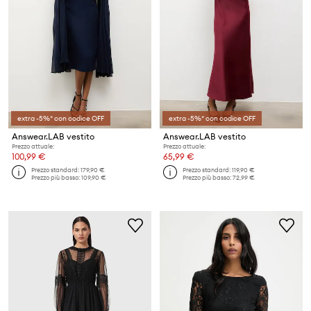
extra -5%* con codice OFF
extra -5%* con codice OFF
Answear.LAB vestito
Answear.LAB vestito
Prezzo attuale:
Prezzo attuale:
100,99 €
65,99 €
Prezzo standard:
179,90 €
Prezzo standard:
119,90 €
Prezzo più basso:
109,90 €
Prezzo più basso:
72,99 €