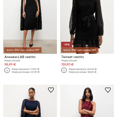
-15%
extra -5%* con codice OFF
extra -5%* con codice OFF
Answear.LAB vestito
Twinset vestito
Prezzo attuale:
Prezzo attuale:
98,99 €
159,90 €
Prezzo standard:
179,90 €
Prezzo standard:
267,90 €
Prezzo più basso:
107,99 €
Prezzo più basso:
189,90 €