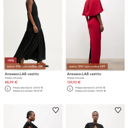
-10%
extra -5%* con codice OFF
extra -5%* con codice OFF
Answear.LAB vestito
Answear.LAB vestito
Prezzo attuale:
Prezzo attuale:
88,99 €
139,90 €
Prezzo standard:
169,90 €
Prezzo standard:
219,90 €
Prezzo più basso:
98,99 €
Prezzo più basso:
149,90 €