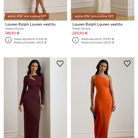
extra -5%* con codice OFF
extra -5%* con codice OFF
Lauren Ralph Lauren vestito
Lauren Ralph Lauren vestito
Prezzo attuale:
Prezzo attuale:
149,90 €
229,90 €
Prezzo standard:
279,90 €
Prezzo standard:
379,90 €
Prezzo più basso:
159,90 €
Prezzo più basso:
239,90 €