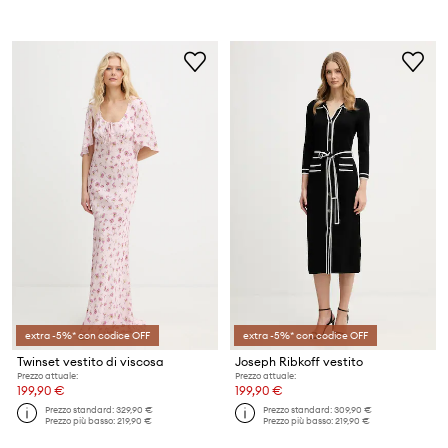
extra -5%* con codice OFF
extra -5%* con codice OFF
Twinset vestito di viscosa
Joseph Ribkoff vestito
Prezzo attuale:
Prezzo attuale:
199,90 €
199,90 €
Prezzo standard:
329,90 €
Prezzo standard:
309,90 €
Prezzo più basso:
219,90 €
Prezzo più basso:
219,90 €