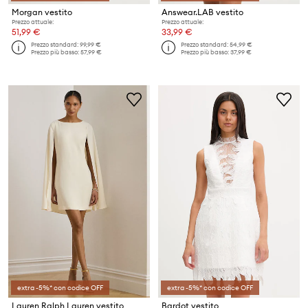
Morgan vestito
Answear.LAB vestito
Prezzo attuale:
Prezzo attuale:
51,99 €
33,99 €
Prezzo standard:
99,99 €
Prezzo standard:
54,99 €
Prezzo più basso:
57,99 €
Prezzo più basso:
37,99 €
extra -5%* con codice OFF
extra -5%* con codice OFF
Lauren Ralph Lauren vestito
Bardot vestito