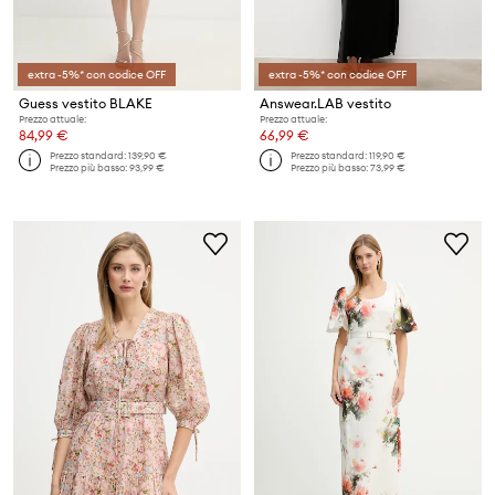
extra -5%* con codice OFF
extra -5%* con codice OFF
Guess vestito BLAKE
Answear.LAB vestito
Prezzo attuale:
Prezzo attuale:
84,99 €
66,99 €
Prezzo standard:
139,90 €
Prezzo standard:
119,90 €
Prezzo più basso:
93,99 €
Prezzo più basso:
73,99 €