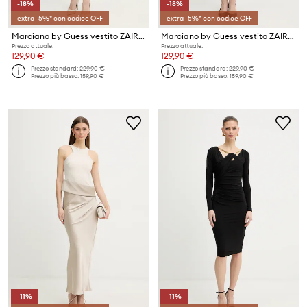
-18%
-18%
extra -5%* con codice OFF
extra -5%* con codice OFF
Marciano by Guess vestito ZAIRA
Marciano by Guess vestito ZAIRA
Prezzo attuale:
Prezzo attuale:
129,90 €
129,90 €
Prezzo standard:
229,90 €
Prezzo standard:
229,90 €
Prezzo più basso:
159,90 €
Prezzo più basso:
159,90 €
-11%
-11%