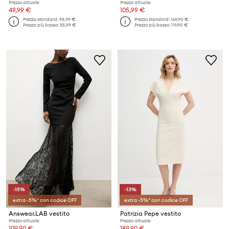
Prezzo attuale:
Prezzo attuale:
49,99 €
105,99 €
Prezzo standard:
95,99 €
Prezzo standard:
169,90 €
Prezzo più basso:
55,99 €
Prezzo più basso:
119,90 €
-15%
-13%
extra -5%* con codice OFF
extra -5%* con codice OFF
Answear.LAB vestito
Patrizia Pepe vestito
Prezzo attuale:
Prezzo attuale:
109,90 €
189,90 €