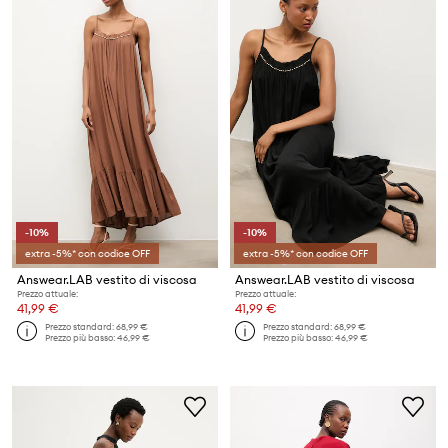
-10%
-10%
extra -5%* con codice OFF
extra -5%* con codice OFF
Answear.LAB vestito di viscosa
Answear.LAB vestito di viscosa
Prezzo attuale:
Prezzo attuale:
41,99 €
41,99 €
Prezzo standard:
68,99 €
Prezzo standard:
68,99 €
Prezzo più basso:
46,99 €
Prezzo più basso:
46,99 €