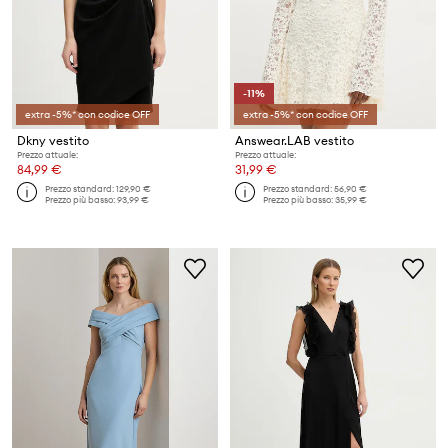
-11%
extra -5%* con codice OFF
extra -5%* con codice OFF
Dkny vestito
Answear.LAB vestito
Prezzo attuale:
Prezzo attuale:
84,99 €
31,99 €
Prezzo standard:
129,90 €
Prezzo standard:
56,90 €
Prezzo più basso:
93,99 €
Prezzo più basso:
35,99 €