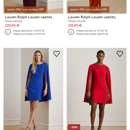
extra -5%* con codice OFF
extra -5%* con codice OFF
Lauren Ralph Lauren vestito
Lauren Ralph Lauren vestito
Prezzo attuale:
Prezzo attuale:
229,90 €
219,90 €
Prezzo standard:
379,90 €
Prezzo standard:
379,90 €
Prezzo più basso:
249,90 €
Prezzo più basso:
229,90 €
-10%