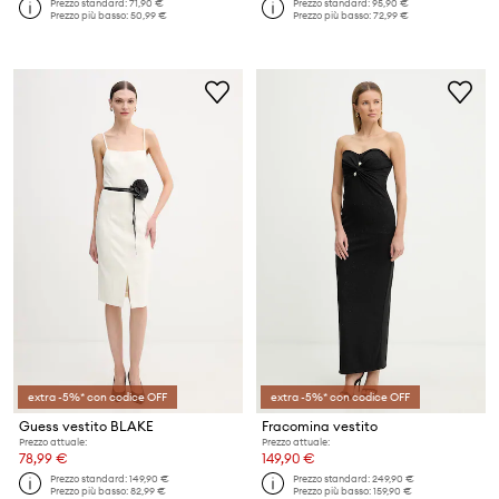
Prezzo standard:
71,90 €
Prezzo standard:
95,90 €
Prezzo più basso:
50,99 €
Prezzo più basso:
72,99 €
extra -5%* con codice OFF
extra -5%* con codice OFF
Guess vestito BLAKE
Fracomina vestito
Prezzo attuale:
Prezzo attuale:
78,99 €
149,90 €
Prezzo standard:
149,90 €
Prezzo standard:
249,90 €
Prezzo più basso:
82,99 €
Prezzo più basso:
159,90 €