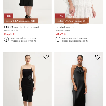
-11%
-11%
extra -5%* con codice OFF
extra -5%* con codice OFF
HUGO vestito Kattarina-1
Bardot vestito
Prezzo attuale:
Prezzo attuale:
159,90 €
93,99 €
Prezzo standard:
278,90 €
Prezzo standard:
169,90 €
Prezzo più basso:
179,90 €
Prezzo più basso:
105,99 €