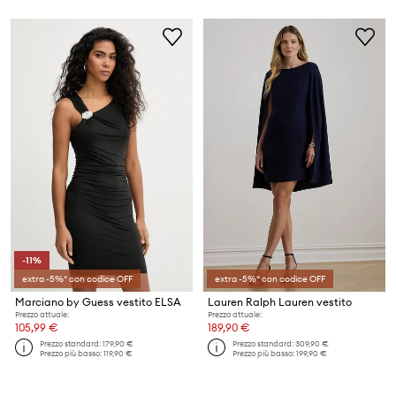
-11%
extra -5%* con codice OFF
extra -5%* con codice OFF
Marciano by Guess vestito ELSA
Lauren Ralph Lauren vestito
Prezzo attuale:
Prezzo attuale:
105,99 €
189,90 €
Prezzo standard:
179,90 €
Prezzo standard:
309,90 €
Prezzo più basso:
119,90 €
Prezzo più basso:
199,90 €