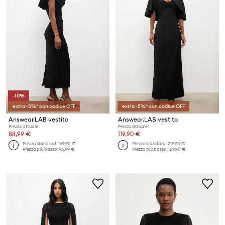
-10%
extra -5%* con codice OFF
extra -5%* con codice OFF
Answear.LAB vestito
Answear.LAB vestito
Prezzo attuale:
Prezzo attuale:
88,99 €
119,90 €
Prezzo standard:
169,90 €
Prezzo standard:
219,90 €
Prezzo più basso:
98,99 €
Prezzo più basso:
129,90 €