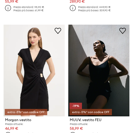
55,99 €
289,90 €
Prezzo standard:
95,90 €
Prezzo standard:
449,90 €
Prezzo più basso:
61,99 €
Prezzo più basso:
309,90 €
-19%
extra -5%* con codice OFF
extra -5%* con codice OFF
Morgan vestito
MUUV. vestito FEU
Prezzo attuale:
Prezzo attuale:
46,99 €
58,99 €