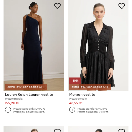
-10%
extra -5%* con codice OFF
extra -5%* con codice OFF
Lauren Ralph Lauren vestito
Morgan vestito
Prezzo attuale:
Prezzo attuale:
199,90 €
48,99 €
Prezzo standard:
309,90 €
Prezzo standard:
99,99 €
Prezzo più basso:
219,90 €
Prezzo più basso:
54,99 €