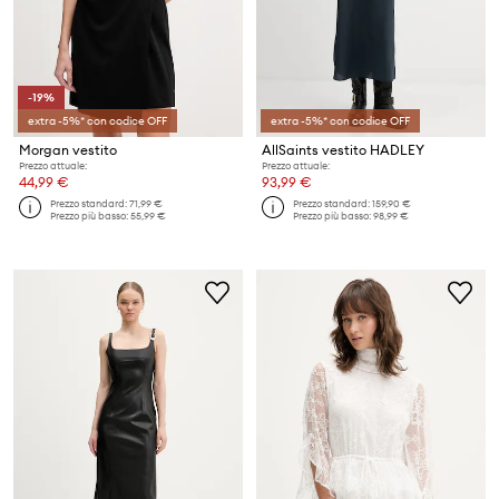
-19%
extra -5%* con codice OFF
extra -5%* con codice OFF
Morgan vestito
AllSaints vestito HADLEY
Prezzo attuale:
Prezzo attuale:
44,99 €
93,99 €
Prezzo standard:
71,99 €
Prezzo standard:
159,90 €
Prezzo più basso:
55,99 €
Prezzo più basso:
98,99 €