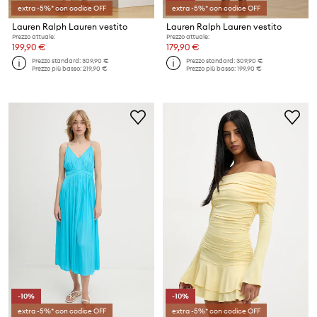
extra -5%* con codice OFF
extra -5%* con codice OFF
Lauren Ralph Lauren vestito
Lauren Ralph Lauren vestito
Prezzo attuale:
Prezzo attuale:
199,90 €
179,90 €
Prezzo standard:
309,90 €
Prezzo standard:
309,90 €
Prezzo più basso:
219,90 €
Prezzo più basso:
199,90 €
-10%
-10%
extra -5%* con codice OFF
extra -5%* con codice OFF