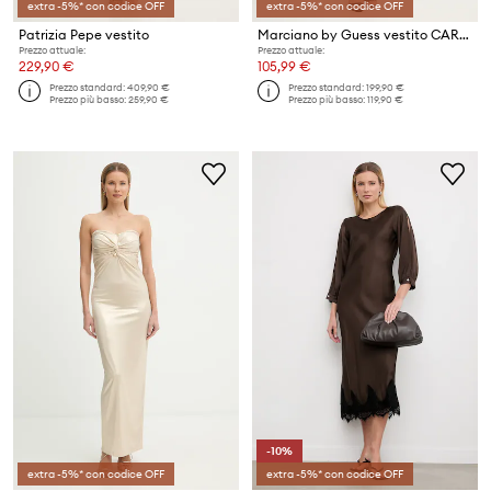
extra -5%* con codice OFF
extra -5%* con codice OFF
Patrizia Pepe vestito
Marciano by Guess vestito CARLI
Prezzo attuale:
Prezzo attuale:
229,90 €
105,99 €
Prezzo standard:
409,90 €
Prezzo standard:
199,90 €
Prezzo più basso:
259,90 €
Prezzo più basso:
119,90 €
-10%
extra -5%* con codice OFF
extra -5%* con codice OFF