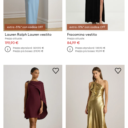
extra -5%* con codice OFF
extra -5%* con codice OFF
Lauren Ralph Lauren vestito
Fracomina vestito
Prezzo attuale:
Prezzo attuale:
199,90 €
84,99 €
Prezzo standard:
309,90 €
Prezzo standard:
139,90 €
Prezzo più basso:
219,90 €
Prezzo più basso:
93,99 €