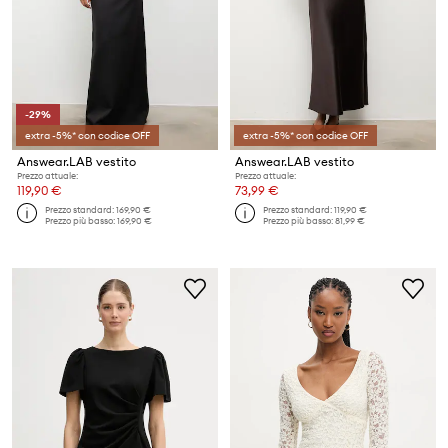
-29%
extra -5%* con codice OFF
extra -5%* con codice OFF
Answear.LAB vestito
Answear.LAB vestito
Prezzo attuale:
Prezzo attuale:
119,90 €
73,99 €
Prezzo standard:
169,90 €
Prezzo standard:
119,90 €
Prezzo più basso:
169,90 €
Prezzo più basso:
81,99 €