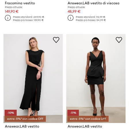
Fracomina vestito
Answear.LAB vestito di viscosa
Prezzo attuale:
Prezzo attuale:
149,90 €
48,99 €
Prezzo standard:
249,90 €
Prezzo standard:
92,99 €
Prezzo più basso:
159,90 €
Prezzo più basso:
54,99 €
-10%
-11%
extra -5%* con codice OFF
extra -5%* con codice OFF
Answear.LAB vestito
Answear.LAB vestito