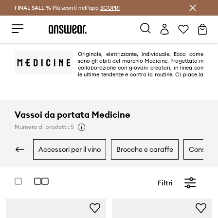
FINAL SALE % Più sconti nell'app
Risparmia con Answear Club >
SCOPRI
Originale, elettrizzante, individuale. Ecco come
sono gli abiti del marchio Medicine. Progettato in
collaborazione con giovani creatori, in linea con
le ultime tendenze e contro la routine. Ci piace la
diversità e le soluzioni originali.
Vassoi da portata Medicine
Numero di prodotti: 5
accessori per il vino
brocche e caraffe
conserv
Filtri