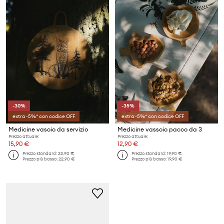
-30%
-35%
extra -5%* con codice OFF
extra -5%* con codice OFF
Medicine vasoio da servizio
Medicine vassoio pacco da 3
Prezzo attuale:
Prezzo attuale:
15,90 €
12,90 €
Prezzo standard:
22,90 €
Prezzo standard:
19,90 €
Prezzo più basso:
22,90 €
Prezzo più basso:
19,90 €