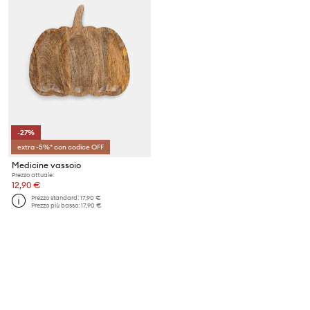
-27%
extra -5%* con codice OFF
Medicine vassoio
Prezzo attuale:
12,90 €
Prezzo standard:
17,90 €
Prezzo più basso:
17,90 €