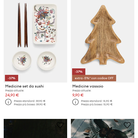
-37%
-37%
extra -5%* con codice OFF
Medicine set da sushi
Medicine vassoio
Prezzo attuale:
Prezzo attuale:
24,90 €
9,90 €
Prezzo standard:
39,90 €
Prezzo standard:
15,90 €
Prezzo più basso:
39,90 €
Prezzo più basso:
15,90 €