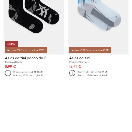
-24%
extra -5%* con codice OFF
extra -5%* con codice OFF
Asics calzini pacco da 2
Asics calzini
Prezzo attuale:
Prezzo attuale:
8,99 €
12,99 €
Prezzo standard:
11,90 €
Prezzo standard:
18,90 €
Prezzo più basso:
11,90 €
Prezzo più basso:
13,90 €