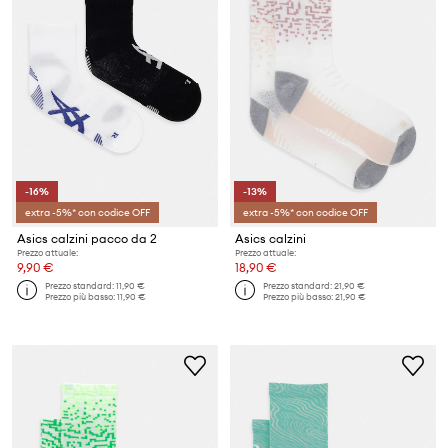
-16%
-13%
extra -5%* con codice OFF
extra -5%* con codice OFF
Asics calzini pacco da 2
Asics calzini
Prezzo attuale:
Prezzo attuale:
9,90 €
18,90 €
Prezzo standard:
11,90 €
Prezzo standard:
21,90 €
Prezzo più basso:
11,90 €
Prezzo più basso:
21,90 €