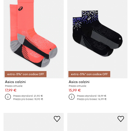
extra -5%* con codice OFF
extra -5%* con codice OFF
Asics calzini
Asics calzini
Prezzo attuale:
Prezzo attuale:
17,99 €
15,99 €
Prezzo standard:
21,90 €
Prezzo standard:
18,99 €
Prezzo più basso:
18,90 €
Prezzo più basso:
16,99 €