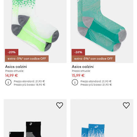
-20%
-26%
extra -5%* con codice OFF
extra -5%* con codice OFF
Asics calzini
Asics calzini
Prezzo attuale:
Prezzo attuale:
14,99 €
15,99 €
Prezzo standard:
21,90 €
Prezzo standard:
21,90 €
Prezzo più basso:
18,90 €
Prezzo più basso:
21,90 €