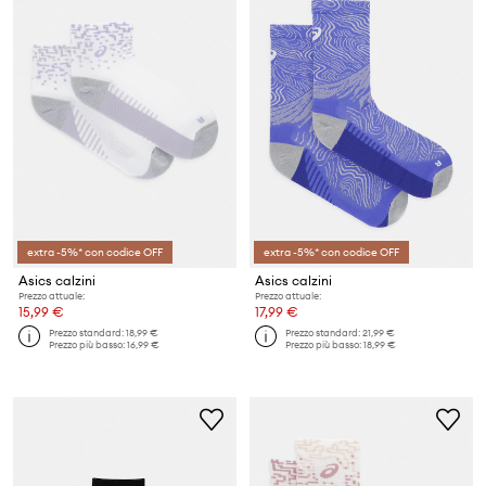
extra -5%* con codice OFF
extra -5%* con codice OFF
Asics calzini
Asics calzini
Prezzo attuale:
Prezzo attuale:
15,99 €
17,99 €
Prezzo standard:
18,99 €
Prezzo standard:
21,99 €
Prezzo più basso:
16,99 €
Prezzo più basso:
18,99 €