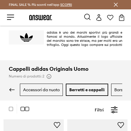
FINAL SALE % Più sconti nell'app
Risparmia con Answear Club >
SCOPRI
adidas è uno dei marchi sportivi più grandi e
famosi al mondo. Attualmente il logo ufficiale
del marchio sono tre strisce, ma per molti era un
trifoglio. Oggi questo logo compare sui prodotti
della linea adidas Originals dal sapore retrò e si riferisce ai modelli più
iconici del brand realizzati tra gli anni '40 e '80 del ventesimo secolo.
Cappelli adidas Originals Uomo
Numero di prodotti: 2
accessori da nuoto
berretti e cappelli
borse e
Filtri