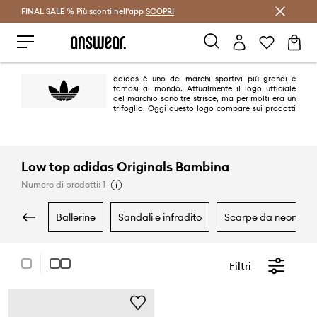
FINAL SALE % Più sconti nell'app
Risparmia con Answear Club >
SCOPRI
adidas è uno dei marchi sportivi più grandi e
famosi al mondo. Attualmente il logo ufficiale
del marchio sono tre strisce, ma per molti era un
trifoglio. Oggi questo logo compare sui prodotti
della linea adidas Originals dal sapore retrò e si riferisce ai modelli più
iconici del brand realizzati tra gli anni '40 e '80 del ventesimo secolo.
Low top adidas Originals Bambina
Numero di prodotti: 1
ballerine
sandali e infradito
scarpe da neonato
Filtri