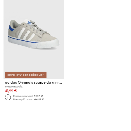
extra -5%* con codice OFF
adidas Originals scarpe da ginnastica bambini CAMPUS VULC
Prezzo attuale:
41,99 €
Prezzo standard:
59,90 €
Prezzo più basso:
44,99 €