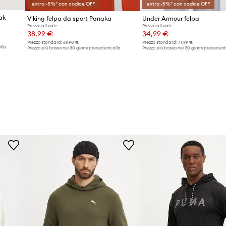
extra -5%* con codice OFF
extra -5%* con codice OFF
ak
Viking felpa da sport Panaka
Under Armour felpa
Prezzo attuale:
Prezzo attuale:
38,99 €
34,99 €
Prezzo standard:
69,90 €
Prezzo standard:
71,99 €
lla
Prezzo più basso nei 30 giorni precedenti alla
Prezzo più basso nei 30 giorni precedenti
promozione:
40,99 €
promozione:
44,99 €