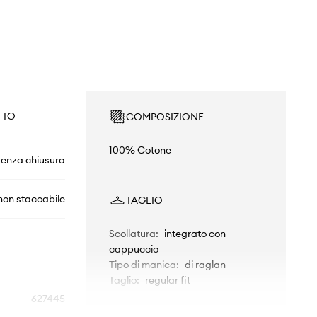
TTO
COMPOSIZIONE
100% Cotone
senza chiusura
non staccabile
TAGLIO
Scollatura
:
integrato con
cappuccio
Tipo di manica
:
di raglan
Taglio
:
regular fit
627445