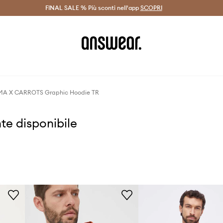
on Answear Club >
FINAL SALE % Più sconti nell'app
Spedizione entro 24 ore >
SCOPRI
-20% di scont
MA X CARROTS Graphic Hoodie TR
te disponibile