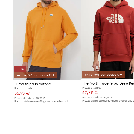
-11%
extra -5%* con codice OFF
extra -5%* con codice OFF
The North Face felpa Drew Pe
Puma felpa in cotone
Prezzo attuale:
Prezzo attuale:
62,99 €
35,99 €
Prezzo standard:
83,90 €
Prezzo standard:
80,99 €
Prezzo più basso nei 30 giorni precedenti a
Prezzo più basso nei 30 giorni precedenti alla
promozione:
66,99 €
promozione:
40,49 €