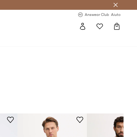
o sul primo acquisto >
Novità regolari >
Answear Club
Aiuto