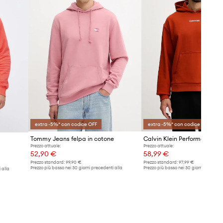
extra -5%* con codice OFF
extra -5%* con codice OFF
Tommy Jeans felpa in cotone
Calvin Klein Performance fe
Prezzo attuale:
Prezzo attuale:
52,90 €
58,99 €
Prezzo standard:
99,90 €
Prezzo standard:
97,99 €
Prezzo più basso nei 30 giorni precedenti alla
Prezzo più basso nei 30 giorni preceden
 alla
promozione:
54,99 €
promozione:
61,99 €