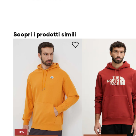
- Lunghezza: 72 cm.
- Larghezza sotto l'ascella: 57 cm.
- Misure per la taglia: M.
Scopri i prodotti simili
-11%