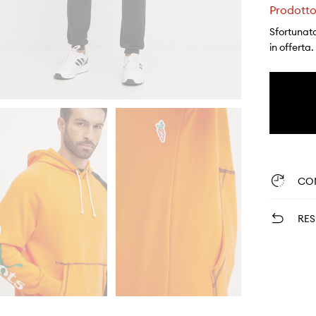
Prodotto
Sfortunata
in offerta.
CO
RES