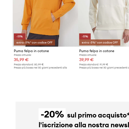
-11%
-11%
extra -5%* con codice OFF
extra -5%* con codice OFF
Puma felpa in cotone
Puma felpa in cotone
Prezzo attuale:
Prezzo attuale:
35,99 €
39,99 €
Prezzo standard:
80,99 €
Prezzo standard:
91,99 €
Prezzo più basso nei 30 giorni precedenti alla
Prezzo più basso nei 30 giorni precedenti a
promozione:
40,49 €
promozione:
44,99 €
-20%
sul primo acquisto
l'iscrizione alla nostra news