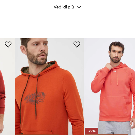
Vedi di più
Colore
Marchio/Brand
Produttore
ID prodotto
-22%