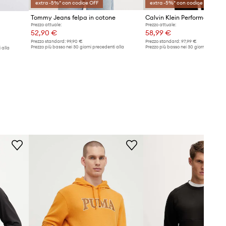
extra -5%* con codice OFF
extra -5%* con codice OFF
Tommy Jeans felpa in cotone
Calvin Klein Performance fe
Prezzo attuale:
Prezzo attuale:
52,90 €
58,99 €
Prezzo standard:
99,90 €
Prezzo standard:
97,99 €
Prezzo più basso nei 30 giorni precedenti alla
Prezzo più basso nei 30 giorni preceden
 alla
promozione:
54,99 €
promozione:
61,99 €