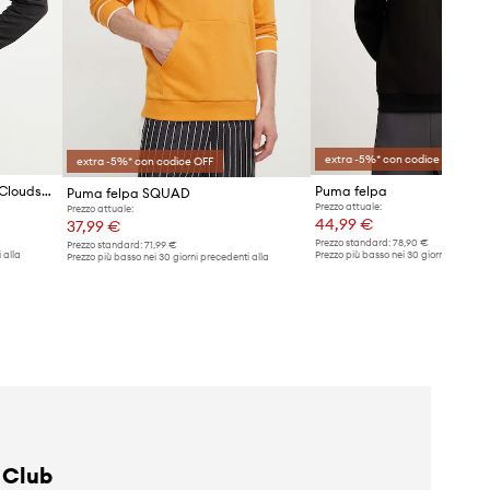
extra -5%* con codice OFF
extra -5%* con codice OFF
Puma maglietta da trekking Cloudspun
Puma felpa
Puma felpa SQUAD
Prezzo attuale:
Prezzo attuale:
44,99 €
37,99 €
Prezzo standard:
78,90 €
Prezzo standard:
71,99 €
 alla
Prezzo più basso nei 30 giorni preceden
Prezzo più basso nei 30 giorni precedenti alla
promozione:
46,99 €
promozione:
41,99 €
 Club