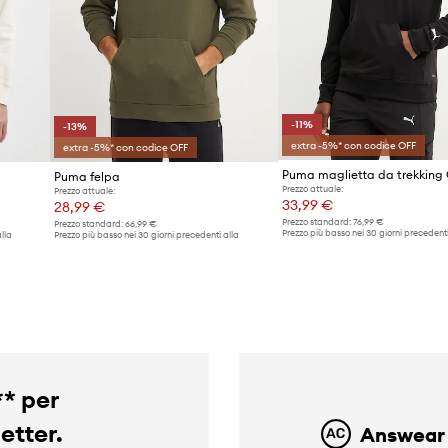
-11%
-13%
extra -5%* con codice OFF
extra -5%* con codice OFF
Puma felpa
Prezzo attuale:
Prezzo attuale:
33,99 €
28,99 €
Prezzo standard:
76,99 €
Prezzo standard:
66,99 €
Prezzo più basso nei 30 giorni precedenti
lla
Prezzo più basso nei 30 giorni precedenti alla
promozione:
38,49 €
promozione:
33,49 €
** per
letter.
Answear