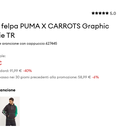
5.0
 felpa PUMA X CARROTS Graphic
e TR
e arancione con cappuccio 627445
ale:
€
ndard:
91,99 €
-40%
basso nei 30 giorni precedenti alla promozione:
58,99 €
 -6%
arancione