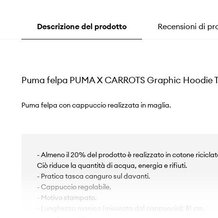
Descrizione del prodotto
Recensioni di pr
Puma felpa PUMA X CARROTS Graphic Hoodie 
Puma felpa con cappuccio realizzata in maglia.
- Almeno il 20% del prodotto è realizzato in cotone ricicla
Ciò riduce la quantità di acqua, energia e rifiuti.
- Pratica tasca canguro sul davanti.
- Cappuccio regolabile.
- Motivo stampato.
- Lunghezza manica (misurata dal cappuccio): 81 cm.