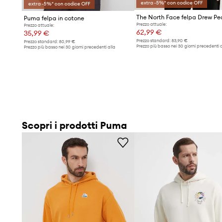
extra -5%* con codice OFF
extra -5%* con codice OFF
The North Face felpa Drew Pe
Puma felpa in cotone
Prezzo attuale:
Prezzo attuale:
62,99 €
35,99 €
Prezzo standard:
83,90 €
Prezzo standard:
80,99 €
Prezzo più basso nei 30 giorni precedenti a
Prezzo più basso nei 30 giorni precedenti alla
promozione:
66,99 €
promozione:
40,49 €
Scopri i prodotti Puma