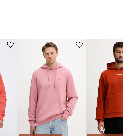
arancione
Puma