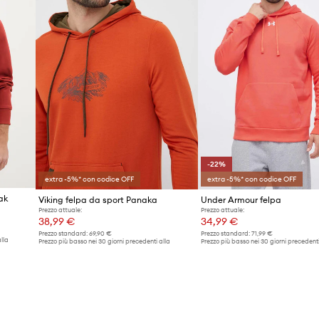
-22%
extra -5%* con codice OFF
extra -5%* con codice OFF
ak
Viking felpa da sport Panaka
Under Armour felpa
Prezzo attuale:
Prezzo attuale:
38,99 €
34,99 €
Prezzo standard:
69,90 €
Prezzo standard:
71,99 €
lla
Prezzo più basso nei 30 giorni precedenti alla
Prezzo più basso nei 30 giorni precedenti
promozione:
40,99 €
promozione:
44,99 €