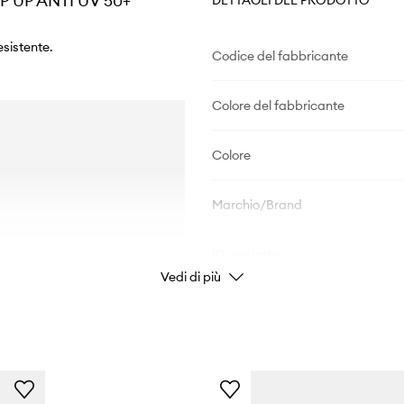
P UP ANTI UV 50+
sistente.
Codice del fabbricante
Colore del fabbricante
Colore
Marchio/Brand
ID prodotto
Vedi di più