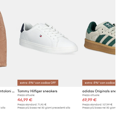
extra -5%* con codice OFF
extra -5%* con codice OFF
United Colors of Benetton pantoloni neonato/a
Tommy Hilfiger sneakers
Prezzo attuale:
Prezzo attuale:
46,99 €
69,99 €
Prezzo standard:
71,90 €
Prezzo standard:
107,99 €
 alla
Prezzo più basso nei 30 giorni precedenti alla
Prezzo più basso nei 30 giorni preceden
promozione:
50,99 €
promozione:
74,99 €