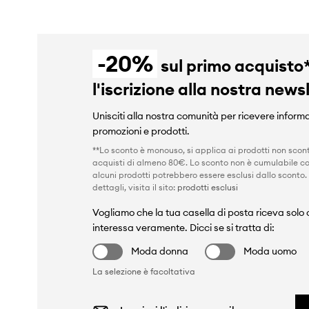
-20%
sul primo acquisto
l'iscrizione alla nostra news
Unisciti alla nostra comunità per ricevere informa
promozioni e prodotti.
**Lo sconto è monouso, si applica ai prodotti non scont
acquisti di almeno 80€. Lo sconto non è cumulabile co
alcuni prodotti potrebbero essere esclusi dallo sconto.
dettagli, visita il sito:
prodotti esclusi
Vogliamo che la tua casella di posta riceva solo c
interessa veramente. Dicci se si tratta di:
Moda donna
Moda uomo
La selezione è facoltativa