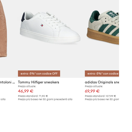
extra -5%* con codice OFF
extra -5%* con codice OFF
United Colors of Benetton pantoloni neonato/a
Tommy Hilfiger sneakers
Prezzo attuale:
Prezzo attuale:
46,99 €
69,99 €
Prezzo standard:
71,90 €
Prezzo standard:
107,99 €
 alla
Prezzo più basso nei 30 giorni precedenti alla
Prezzo più basso nei 30 giorni preceden
promozione:
50,99 €
promozione:
74,99 €