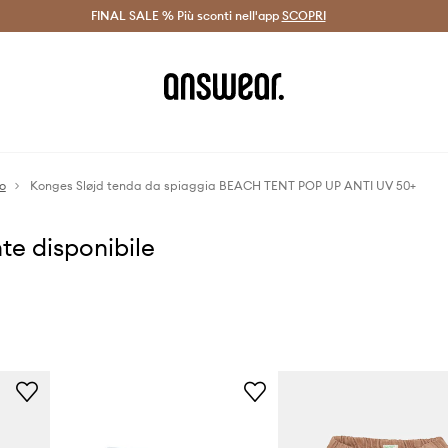
on Answear Club >
FINAL SALE % Più sconti nell'app
Spedizione entro 24 ore >
SCOPRI
-20% di scont
o
Konges Sløjd tenda da spiaggia BEACH TENT POP UP ANTI UV 50+
te disponibile