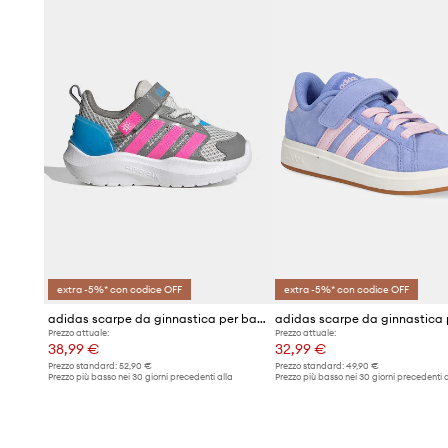
extra -5%* con codice OFF
extra -5%* con codice OFF
adidas scarpe da ginnastica per bambini LIGHTORAMA RNR
Prezzo attuale:
Prezzo attuale:
38,99 €
32,99 €
Prezzo standard:
52,90 €
Prezzo standard:
49,90 €
Prezzo più basso nei 30 giorni precedenti alla
Prezzo più basso nei 30 giorni precedenti a
promozione:
40,99 €
promozione:
33,99 €