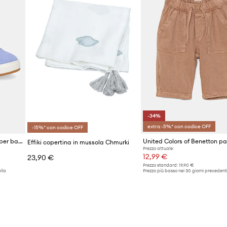
-34%
extra -5%* con codice OFF
-15%* con codice OFF
adidas scarpe da ginnastica per bambini GRAND COURT 00s
Effiki copertina in mussola Chmurki
Prezzo attuale:
12,99 €
23,90 €
Prezzo standard:
19,90 €
lla
Prezzo più basso nei 30 giorni precedenti
promozione:
19,90 €