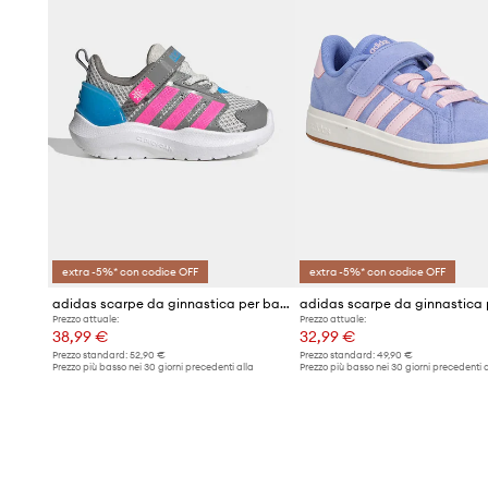
extra -5%* con codice OFF
extra -5%* con codice OFF
adidas scarpe da ginnastica per bambini LIGHTORAMA RNR
Prezzo attuale:
Prezzo attuale:
38,99 €
32,99 €
Prezzo standard:
52,90 €
Prezzo standard:
49,90 €
Prezzo più basso nei 30 giorni precedenti alla
Prezzo più basso nei 30 giorni precedenti a
promozione:
40,99 €
promozione:
33,99 €