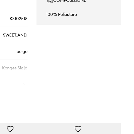
COMPOSIZIONE
100% Poliestere
KS102518
SWEET.AND.
beige
Konges Sløjd