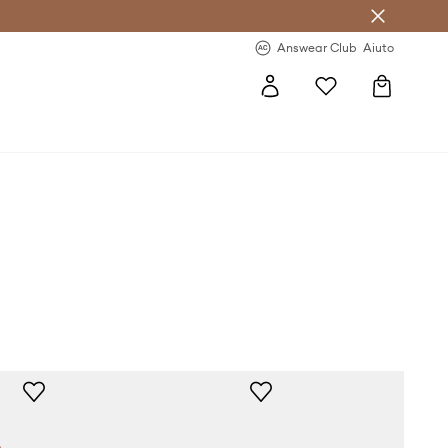
o sul primo acquisto >
Novità regolari >
Answear Club
Aiuto