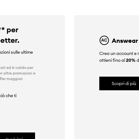
** per
letter.
Answear
zioni sulle ultime
Crea un account e r
ottieni fino al
20%
d
ati ed è valido per
n altre promozioni e
 Per maggiori
Scopri di più
iò che ti