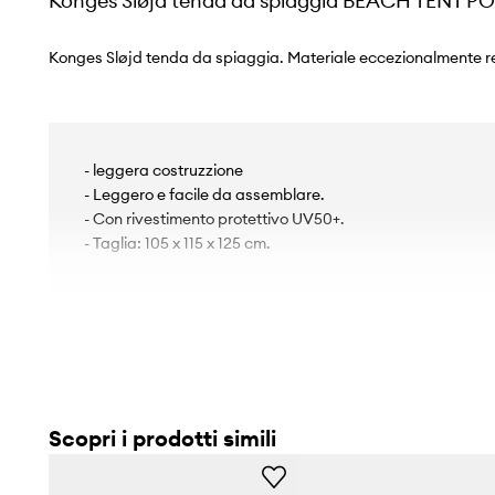
Konges Sløjd tenda da spiaggia BEACH TENT PO
Konges Sløjd tenda da spiaggia. Materiale eccezionalmente re
- leggera costruzzione
- Leggero e facile da assemblare.
- Con rivestimento protettivo UV50+.
- Taglia: 105 x 115 x 125 cm.
Scopri i prodotti simili