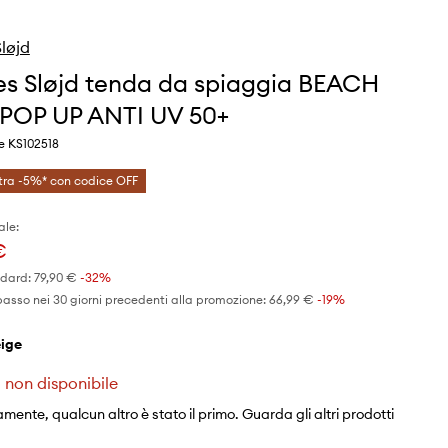
løjd
s Sløjd tenda da spiaggia BEACH
POP UP ANTI UV 50+
e KS102518
tra -5%* con codice OFF
ale:
€
ndard:
79,90 €
-32%
basso nei 30 giorni precedenti alla promozione:
66,99 €
 -19%
eige
 non disponibile
mente, qualcun altro è stato il primo. Guarda gli altri prodotti