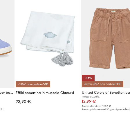
-34%
extra -5%* con codice OFF
-15%* con codice OFF
adidas scarpe da ginnastica per bambini GRAND COURT 00s
Effiki copertina in mussola Chmurki
Prezzo attuale:
12,99 €
23,90 €
Prezzo standard:
19,90 €
lla
Prezzo più basso nei 30 giorni precedenti
promozione:
19,90 €