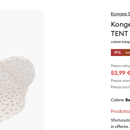
Konges S
Konge
TENT 
colore beig
-19%
ex
Prezzo attu
53,99 
Prezzo sta
Prezzo più 
Colore:
b
Prodotto
Sfortunata
in offerta.