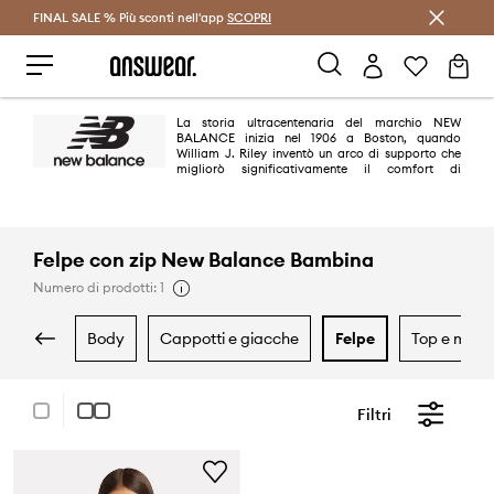
FINAL SALE % Più sconti nell'app
Risparmia con Answear Club >
SCOPRI
La storia ultracentenaria del marchio NEW
BALANCE inizia nel 1906 a Boston, quando
William J. Riley inventò un arco di supporto che
migliorò significativamente il comfort di
indossare le scarpe e la stabilità del piede. Oggi NEW BALANCE è uno dei
principali produttori di calzature sportive. Le scarpe con la caratteristica
N sono indossate dagli appassionati di tutto il mondo e dalle star dello
sport, della musica e della moda. Particolarmente apprezzate sono le New
Balance 550, New Balance 530 e New Balance 327
Felpe con zip New Balance Bambina
Numero di prodotti: 1
body
cappotti e giacche
felpe
top e magl
Filtri