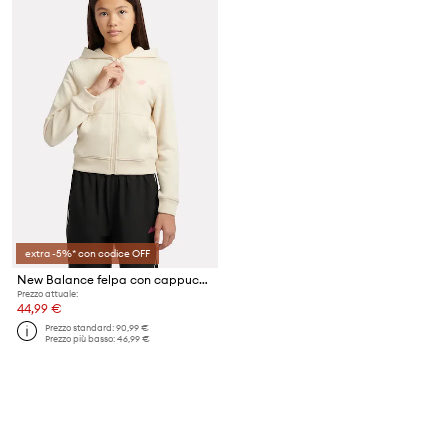
extra -5%* con codice OFF
New Balance felpa con cappuccio per bambini con cotone
Prezzo attuale:
44,99 €
Prezzo standard:
90,99 €
Prezzo più basso:
46,99 €