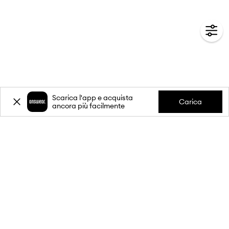
Scarica l'app e acquista
Carica
ancora più facilmente
-20%
sul primo acquisto** per