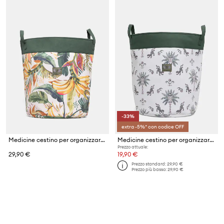
-33%
extra -5%* con codice OFF
Medicine cestino per organizzare con cotone
Medicine cestino per organizzare con cotone
Prezzo attuale:
29,90 €
19,90 €
Prezzo standard:
29,90 €
Prezzo più basso:
29,90 €