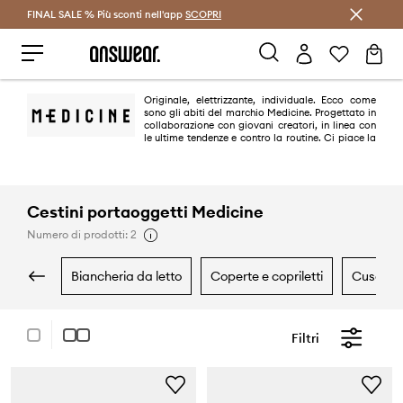
FINAL SALE % Più sconti nell'app
Risparmia con Answear Club >
SCOPRI
Originale, elettrizzante, individuale. Ecco come
sono gli abiti del marchio Medicine. Progettato in
collaborazione con giovani creatori, in linea con
le ultime tendenze e contro la routine. Ci piace la
diversità e le soluzioni originali.
Cestini portaoggetti Medicine
Numero di prodotti: 2
biancheria da letto
coperte e copriletti
cuscini
Filtri