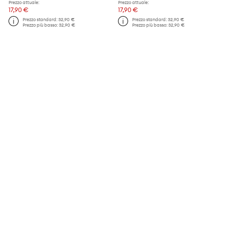
Prezzo attuale:
Prezzo attuale:
17,90 €
17,90 €
Prezzo standard:
32,90 €
Prezzo standard:
32,90 €
Prezzo più basso:
32,90 €
Prezzo più basso:
32,90 €