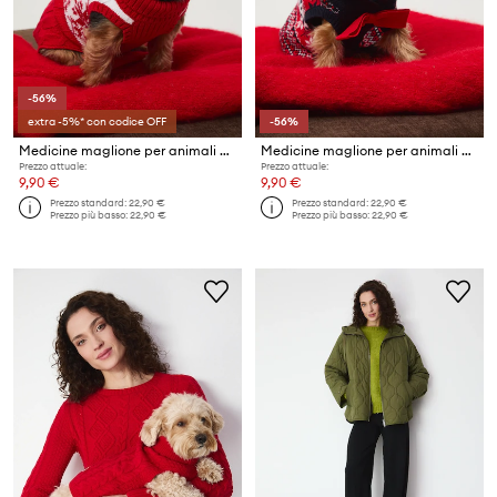
-56%
extra -5%* con codice OFF
-56%
Medicine maglione per animali domestici
Medicine maglione per animali domestici
Prezzo attuale:
Prezzo attuale:
9,90 €
9,90 €
Prezzo standard:
22,90 €
Prezzo standard:
22,90 €
Prezzo più basso:
22,90 €
Prezzo più basso:
22,90 €