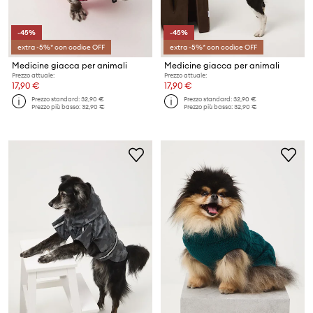
-45%
-45%
extra -5%* con codice OFF
extra -5%* con codice OFF
Medicine giacca per animali
Medicine giacca per animali
Prezzo attuale:
Prezzo attuale:
17,90 €
17,90 €
Prezzo standard:
32,90 €
Prezzo standard:
32,90 €
Prezzo più basso:
32,90 €
Prezzo più basso:
32,90 €