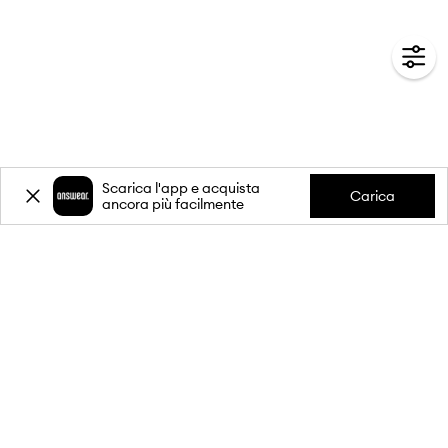
Scarica l'app e acquista
Carica
ancora più facilmente
-20%
sul primo acquisto** per