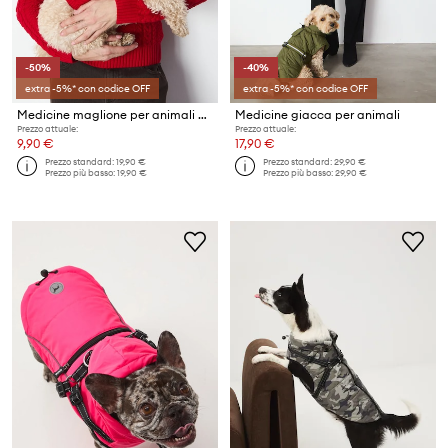
-50%
-40%
extra -5%* con codice OFF
extra -5%* con codice OFF
Medicine maglione per animali domestici
Medicine giacca per animali
Prezzo attuale:
Prezzo attuale:
9,90 €
17,90 €
Prezzo standard:
19,90 €
Prezzo standard:
29,90 €
Prezzo più basso:
19,90 €
Prezzo più basso:
29,90 €