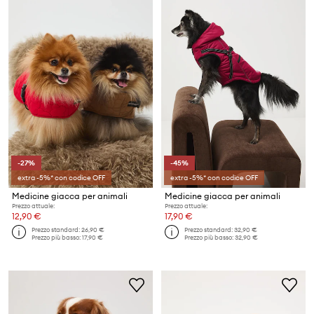
-27%
-45%
extra -5%* con codice OFF
extra -5%* con codice OFF
Medicine giacca per animali
Medicine giacca per animali
Prezzo attuale:
Prezzo attuale:
12,90 €
17,90 €
Prezzo standard:
26,90 €
Prezzo standard:
32,90 €
Prezzo più basso:
17,90 €
Prezzo più basso:
32,90 €