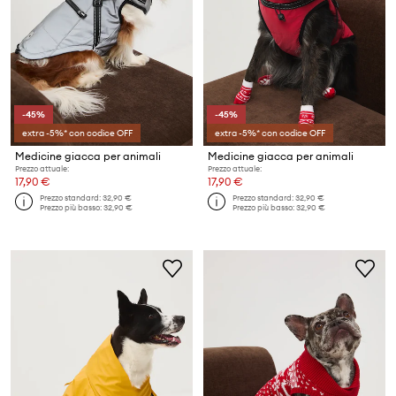
-45%
-45%
extra -5%* con codice OFF
extra -5%* con codice OFF
Medicine giacca per animali
Medicine giacca per animali
Prezzo attuale:
Prezzo attuale:
17,90 €
17,90 €
Prezzo standard:
32,90 €
Prezzo standard:
32,90 €
Prezzo più basso:
32,90 €
Prezzo più basso:
32,90 €