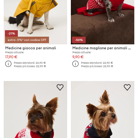
-21%
extra -5%* con codice OFF
-56%
Medicine giacca per animali
Medicine maglione per animali domestici
Prezzo attuale:
Prezzo attuale:
17,90 €
9,90 €
Prezzo standard:
26,90 €
Prezzo standard:
22,90 €
Prezzo più basso:
22,90 €
Prezzo più basso:
22,90 €