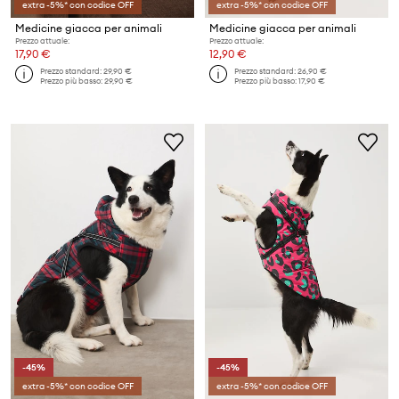
extra -5%* con codice OFF
extra -5%* con codice OFF
Medicine giacca per animali
Medicine giacca per animali
Prezzo attuale:
Prezzo attuale:
17,90 €
12,90 €
Prezzo standard:
29,90 €
Prezzo standard:
26,90 €
Prezzo più basso:
29,90 €
Prezzo più basso:
17,90 €
-45%
-45%
extra -5%* con codice OFF
extra -5%* con codice OFF