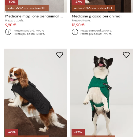
-50%
-27%
extra -5%* con codice OFF
extra -5%* con codice OFF
Medicine maglione per animali domestici
Medicine giacca per animali
Prezzo attuale:
Prezzo attuale:
9,90 €
12,90 €
Prezzo standard:
19,90 €
Prezzo standard:
29,90 €
Prezzo più basso:
19,90 €
Prezzo più basso:
17,90 €
-40%
-27%