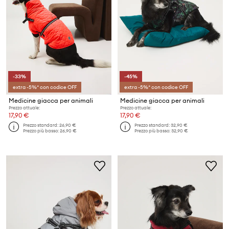
-33%
-45%
extra -5%* con codice OFF
extra -5%* con codice OFF
Medicine giacca per animali
Medicine giacca per animali
Prezzo attuale:
Prezzo attuale:
17,90 €
17,90 €
Prezzo standard:
26,90 €
Prezzo standard:
32,90 €
Prezzo più basso:
26,90 €
Prezzo più basso:
32,90 €