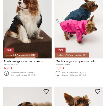
-45%
-27%
extra -5%* con codice OFF
extra -5%* con codice OFF
Medicine giacca per animali
Medicine giacca per animali
Prezzo attuale:
Prezzo attuale:
17,90 €
12,90 €
Prezzo standard:
32,90 €
Prezzo standard:
26,90 €
Prezzo più basso:
32,90 €
Prezzo più basso:
17,90 €