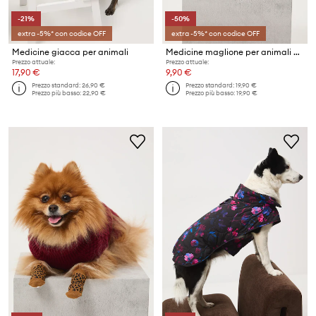
-21%
-50%
extra -5%* con codice OFF
extra -5%* con codice OFF
Medicine giacca per animali
Medicine maglione per animali domestici
Prezzo attuale:
Prezzo attuale:
17,90 €
9,90 €
Prezzo standard:
26,90 €
Prezzo standard:
19,90 €
Prezzo più basso:
22,90 €
Prezzo più basso:
19,90 €