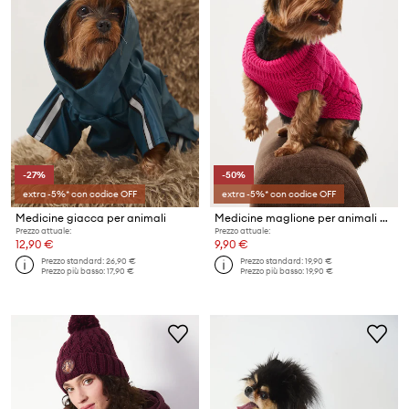
-27%
-50%
extra -5%* con codice OFF
extra -5%* con codice OFF
Medicine giacca per animali
Medicine maglione per animali domestici
Prezzo attuale:
Prezzo attuale:
12,90 €
9,90 €
Prezzo standard:
26,90 €
Prezzo standard:
19,90 €
Prezzo più basso:
17,90 €
Prezzo più basso:
19,90 €