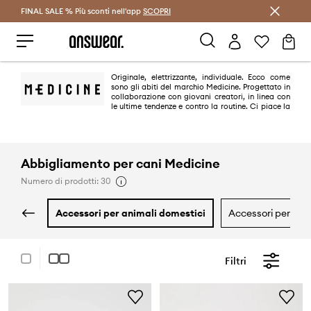
FINAL SALE % Più sconti nell'app
Risparmia con Answear Club >
SCOPRI
Originale, elettrizzante, individuale. Ecco come
sono gli abiti del marchio Medicine. Progettato in
collaborazione con giovani creatori, in linea con
le ultime tendenze e contro la routine. Ci piace la
diversità e le soluzioni originali.
Abbigliamento per cani Medicine
Numero di prodotti: 30
accessori per animali domestici
accessori per lap
Filtri