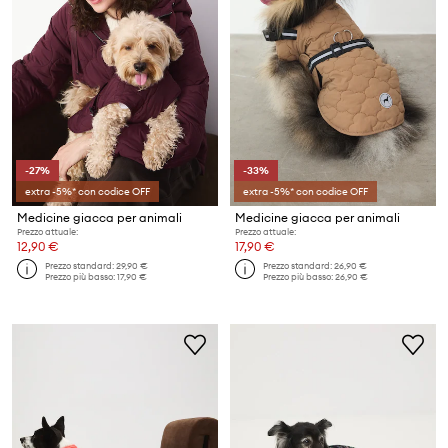
-27%
-33%
extra -5%* con codice OFF
extra -5%* con codice OFF
Medicine giacca per animali
Medicine giacca per animali
Prezzo attuale:
Prezzo attuale:
12,90 €
17,90 €
Prezzo standard:
29,90 €
Prezzo standard:
26,90 €
Prezzo più basso:
17,90 €
Prezzo più basso:
26,90 €