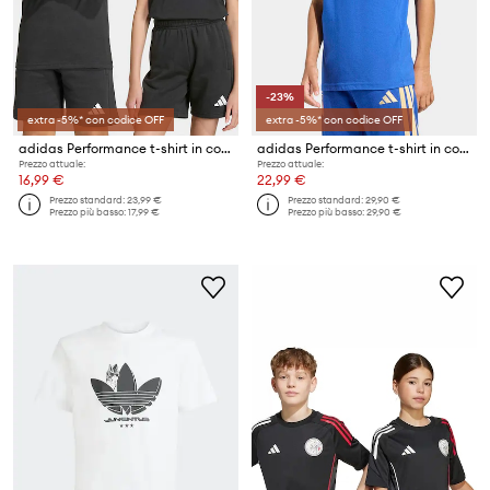
-23%
extra -5%* con codice OFF
extra -5%* con codice OFF
adidas Performance t-shirt in cotone per bambini
adidas Performance t-shirt in cotone per bambini
Prezzo attuale:
Prezzo attuale:
16,99 €
22,99 €
Prezzo standard:
23,99 €
Prezzo standard:
29,90 €
Prezzo più basso:
17,99 €
Prezzo più basso:
29,90 €