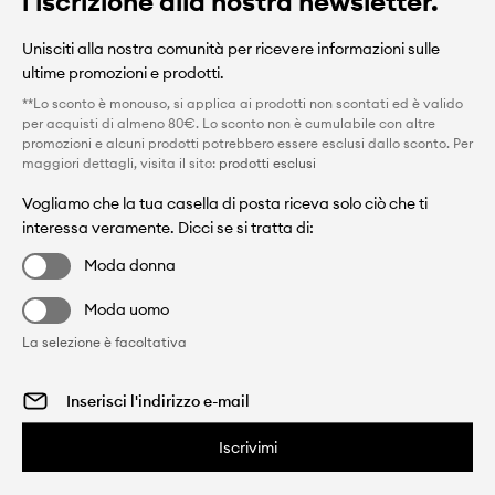
l'iscrizione alla nostra newsletter.
Unisciti alla nostra comunità per ricevere informazioni sulle
ultime promozioni e prodotti.
**Lo sconto è monouso, si applica ai prodotti non scontati ed è valido
per acquisti di almeno 80€. Lo sconto non è cumulabile con altre
promozioni e alcuni prodotti potrebbero essere esclusi dallo sconto. Per
maggiori dettagli, visita il sito:
prodotti esclusi
Vogliamo che la tua casella di posta riceva solo ciò che ti
interessa veramente. Dicci se si tratta di:
Moda donna
Moda uomo
La selezione è facoltativa
Iscrivimi