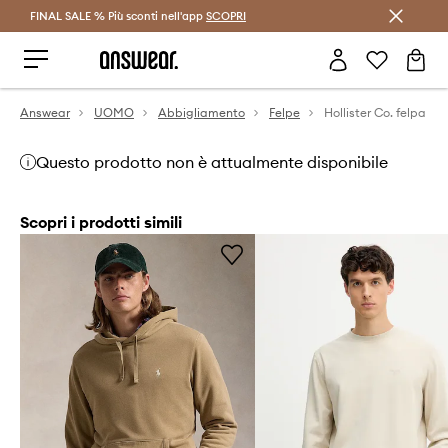
FINAL SALE % Più sconti nell'app
Risparmia con Answear Club >
SCOPRI
Answear
UOMO
Abbigliamento
Felpe
Hollister Co. felpa
Questo prodotto non è attualmente disponibile
Scopri i prodotti simili