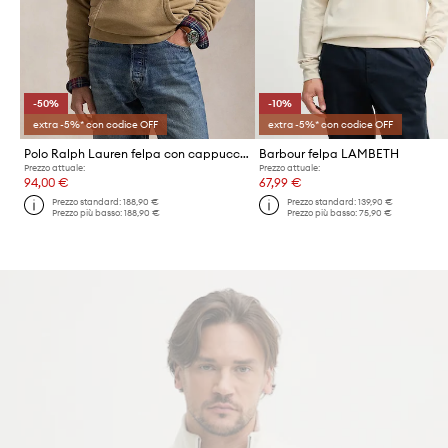
-50%
-10%
extra -5%* con codice OFF
extra -5%* con codice OFF
Polo Ralph Lauren felpa con cappuccio da uomo in cotone
Barbour felpa LAMBETH
Prezzo attuale:
Prezzo attuale:
94,00 €
67,99 €
Prezzo standard:
188,90 €
Prezzo standard:
139,90 €
Prezzo più basso:
188,90 €
Prezzo più basso:
75,90 €