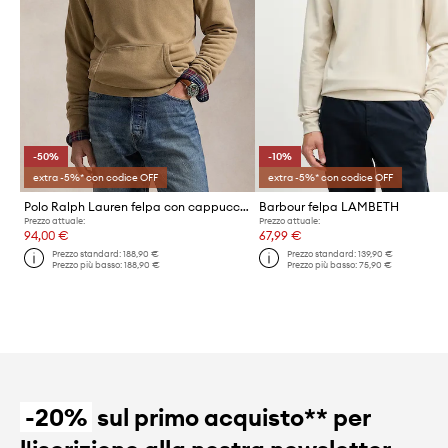
-50%
-10%
extra -5%* con codice OFF
extra -5%* con codice OFF
Polo Ralph Lauren felpa con cappuccio da uomo in cotone
Barbour felpa LAMBETH
Prezzo attuale:
Prezzo attuale:
94,00 €
67,99 €
Prezzo standard:
188,90 €
Prezzo standard:
139,90 €
Prezzo più basso:
188,90 €
Prezzo più basso:
75,90 €
-20%
sul primo acquisto** per