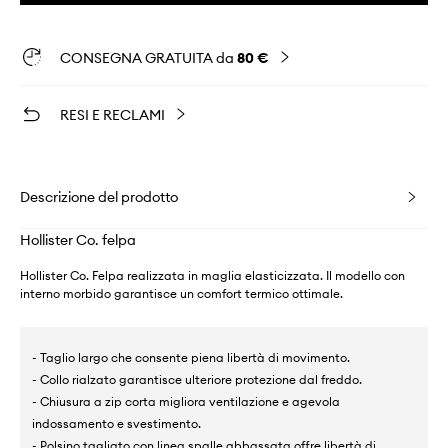
CONSEGNA GRATUITA da
80 €
RESI E RECLAMI
Descrizione del prodotto
Hollister Co. felpa
Hollister Co. Felpa realizzata in maglia elasticizzata. Il modello con
interno morbido garantisce un comfort termico ottimale.
- Taglio largo che consente piena libertà di movimento.
- Collo rialzato garantisce ulteriore protezione dal freddo.
- Chiusura a zip corta migliora ventilazione e agevola
indossamento e svestimento.
- Polsino tagliato con linea spalle abbassata offre libertà di