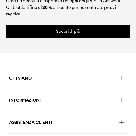
Crea un account e risparmia ad ogni acquisto. In Answear
Club ottieni fino al
20%
di sconto permanente dai prezzi
regolari.
Scopri di più
CHI SIAMO
INFORMAZIONI
ASSISTENZA CLIENTI