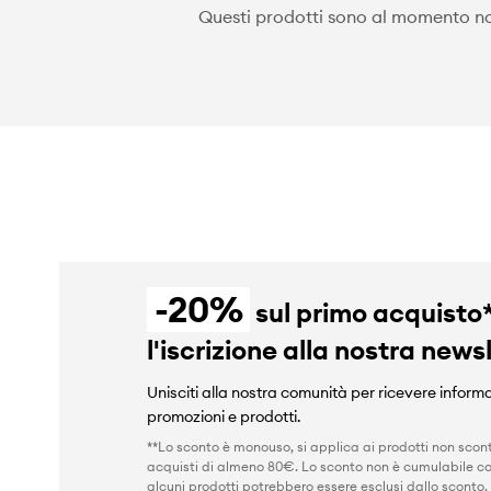
Questi prodotti sono al momento non
-20%
sul primo acquisto
l'iscrizione alla nostra news
Unisciti alla nostra comunità per ricevere informa
promozioni e prodotti.
**Lo sconto è monouso, si applica ai prodotti non scont
acquisti di almeno 80€. Lo sconto non è cumulabile co
alcuni prodotti potrebbero essere esclusi dallo sconto.