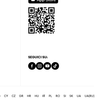
SEGUICI SU:
G
CY
CZ
GR
HR
HU
IT
PL
RO
SI
SK
UA
UA(RU)