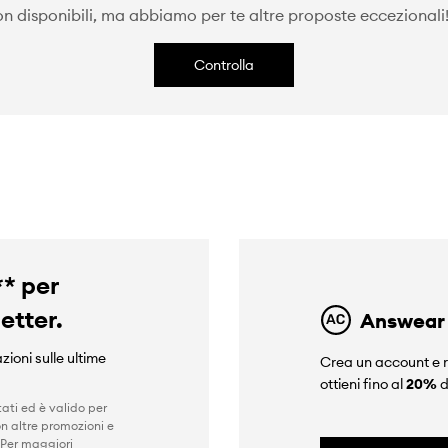
 disponibili, ma abbiamo per te altre proposte eccezionali! 
Controlla
** per
letter.
Answear
zioni sulle ultime
Crea un account e r
ottieni fino al
20%
d
ati ed è valido per
n altre promozioni e
 Per maggiori