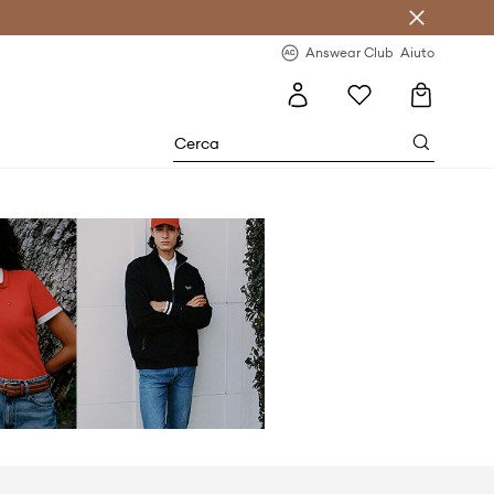
o sul primo acquisto >
Novità regolari >
Answear Club
Aiuto