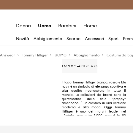
Premium Fashion Benefits
Risparmia c
Donna
Uomo
Bambini
Home
Novità
Abbigliamento
Scarpe
Accessori
Sport
Prem
Answear
Tommy Hilfiger
UOMO
Abbigliamento
Costumi da ba
Il logo Tommy Hilfiger bianco, rosso e blu
navy è un simbolo di eleganza sportiva e
alta qualità riconosciuta in tutto il
mondo. Le collezioni del brand sono la
quintessenza dello stile "preppy"
americano. È un classico in una versione
moderna e alla moda. Oggi Tommy
Hilfiger è uno dei marchi leader nel
lifestyle, con oltre 1.000 negozi in 90
paesi.