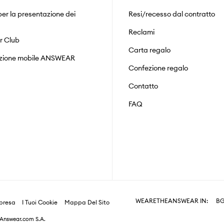
er la presentazione dei
Resi/recesso dal contratto
Reclami
r Club
Carta regalo
zione mobile ANSWEAR
Confezione regalo
Contatto
FAQ
WEARETHEANSWEAR IN:
B
mpresa
I Tuoi Cookie
Mappa Del Sito
a Answear.com S.A.