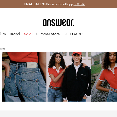
on Answear Club >
FINAL SALE % Più sconti nell'app
Spedizione entro 24 ore >
SCOPRI
-20% di scont
ium
Brand
Saldi
Summer Store
GIFT CARD
gno