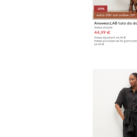
-30%
extra -5%* con codice OFF
Answear.LAB tuta da do
Prezzo attuale:
44,99 €
Prezzo standard:
64,99 €
Prezzo più basso nei 30 giorni pre
64,99 €