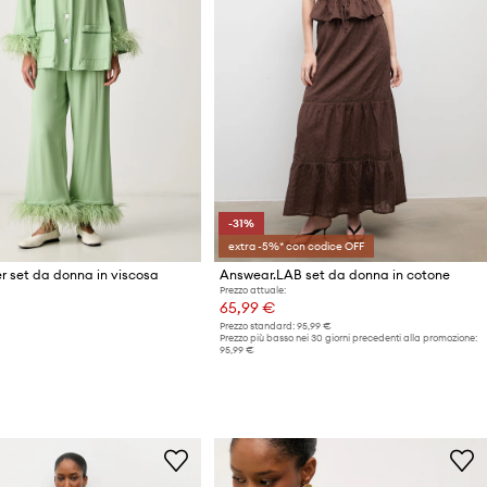
-31%
extra -5%* con codice OFF
r set da donna in viscosa
Answear.LAB set da donna in cotone
Prezzo attuale:
€
65,99 €
Prezzo standard:
95,99 €
Prezzo più basso nei 30 giorni precedenti alla promozione:
95,99 €