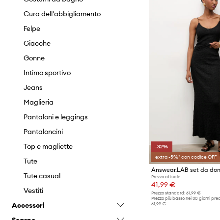
Cura dell'abbigliamento
Felpe
Giacche
Gonne
Intimo sportivo
Jeans
Maglieria
Pantaloni e leggings
Pantaloncini
Top e magliette
-32%
extra -5%* con codice OFF
Tute
Answear.LAB set da do
Tute casual
Prezzo attuale:
41,99 €
Vestiti
Prezzo standard:
61,99 €
Prezzo più basso nei 30 giorni pre
61,99 €
Accessori