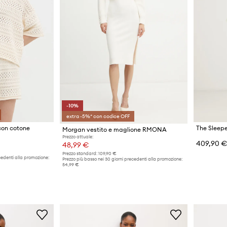
-10%
extra -5%* con codice OFF
con cotone
The Sleepe
Morgan vestito e maglione RMONA
Prezzo attuale:
409,90 
48,99 €
Prezzo standard:
109,90 €
cedenti alla promozione:
Prezzo più basso nei 30 giorni precedenti alla promozione:
54,99 €