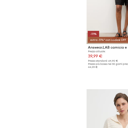
-11%
extra -5%* con codice OFF
Answear.LAB camicia e 
Prezzo attuale:
39,99 €
Prezzo standard:
64,90 €
Prezzo più basso nei 30 giorni pre
44,99 €