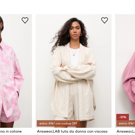
-31%
extra -5%* con codice OFF
extra -5%*
na in cotone
Answear.LAB tuta da donna con viscosa
Answear.L