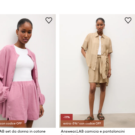
-11%
 con codice OFF
extra -5%* con codice OFF
AB set da donna in cotone
Answear.LAB camicia e pantaloncini