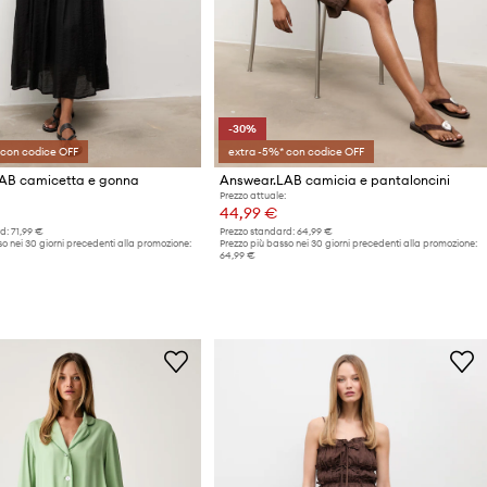
-30%
 con codice OFF
extra -5%* con codice OFF
AB camicetta e gonna
Answear.LAB camicia e pantaloncini
Prezzo attuale:
44,99 €
d:
71,99 €
Prezzo standard:
64,99 €
o nei 30 giorni precedenti alla promozione:
Prezzo più basso nei 30 giorni precedenti alla promozione:
64,99 €