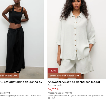
-32%
 con codice OFF
extra -5%* con codice OFF
Answear.LAB set quotidiano da donna con viscosa
Answear.LAB set da donna con modal
Prezzo attuale:
67,99 €
d:
54,99 €
Prezzo standard:
99,99 €
o nei 30 giorni precedenti alla promozione:
Prezzo più basso nei 30 giorni precedenti alla promozione:
99,99 €