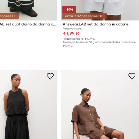
-30%
codice OFF
extra -5%* con codice OFF
Answear.LAB set quotidiano da donna con viscosa
Answear.LAB set da donna in cotone
Prezzo attuale:
44,99 €
Prezzo standard:
64,99 €
Prezzo più basso nei 30 giorni precedenti alla promozione:
64,99 €