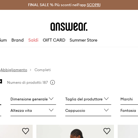
on Answear Club >
FINAL SALE % Più sconti nell'app
Spedizione entro 24 ore >
SCOPRI
-20% di scont
ium
Brand
Saldi
GIFT CARD
Summer Store
Abbigliamento
Completi
a
Numero di prodotti: 187
Dimensione generale
Taglia del produttore
Marchi
Altezza vita
Cappuccio
Fantasia