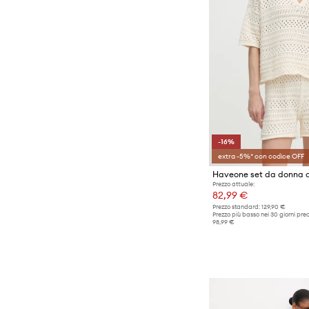
-16%
extra -5%* con codice OFF
Haveone set da donna 
Prezzo attuale:
82,99 €
Prezzo standard:
129,90 €
Prezzo più basso nei 30 giorni pre
98,99 €