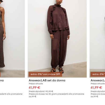
extra -5%* con codice OFF
extra -5%*
nna
Answear.LAB set da donna
Answear.L
Prezzo attuale:
Prezzo attuale:
61,99 €
61,99 €
Prezzo standard:
90,99 €
Prezzo standar
cedenti alla promozione:
Prezzo più basso nei 30 giorni precedenti alla promozione:
Prezzo più bass
66,99 €
66,99 €