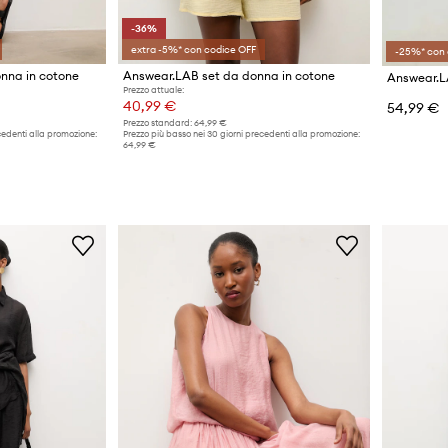
-36%
extra -5%* con codice OFF
-25%* con 
nna in cotone
Answear.LAB set da donna in cotone
Prezzo attuale:
40,99 €
54,99 €
Prezzo standard:
64,99 €
cedenti alla promozione:
Prezzo più basso nei 30 giorni precedenti alla promozione:
64,99 €