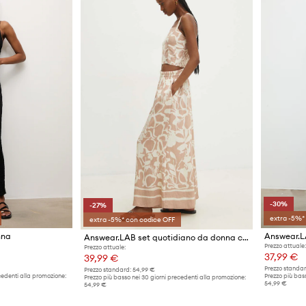
-30%
-27%
extra -5%*
extra -5%* con codice OFF
nna
Answear.LAB set quotidiano da donna con viscosa
Prezzo attuale:
Prezzo attuale:
37,99 €
39,99 €
Prezzo standar
Prezzo standard:
54,99 €
cedenti alla promozione:
Prezzo più bass
Prezzo più basso nei 30 giorni precedenti alla promozione:
54,99 €
54,99 €