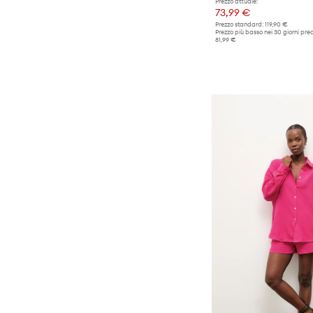
Orologi
Prezzo attuale:
ginocchio
73,99 €
Portafogli
Prezzo standard:
119,90 €
Tacchi alti
Prezzo più basso nei 30 giorni pre
81,99 €
Sciarpe
Zaini