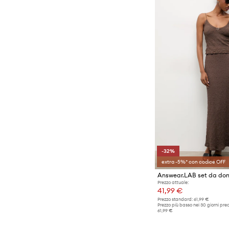
-32%
extra -5%* con codice OFF
Answear.LAB set da do
Prezzo attuale:
41,99 €
Prezzo standard:
61,99 €
Prezzo più basso nei 30 giorni pre
61,99 €