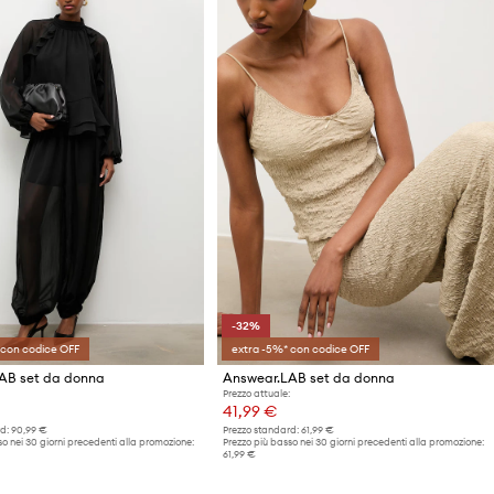
-32%
 con codice OFF
extra -5%* con codice OFF
AB set da donna
Answear.LAB set da donna
Prezzo attuale:
41,99 €
d:
90,99 €
Prezzo standard:
61,99 €
o nei 30 giorni precedenti alla promozione:
Prezzo più basso nei 30 giorni precedenti alla promozione:
61,99 €