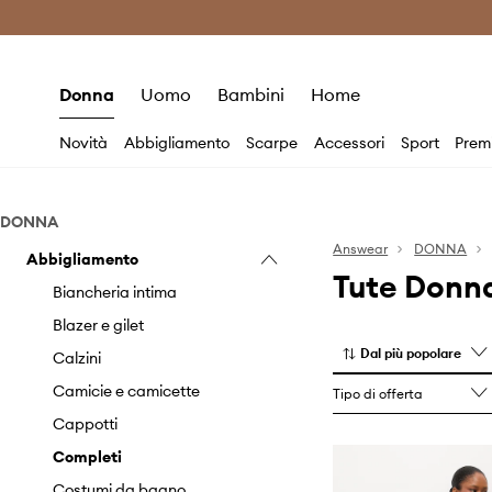
Premium Fashion Benefits
Risparmia c
Donna
Uomo
Bambini
Home
Novità
Abbigliamento
Scarpe
Accessori
Sport
Prem
DONNA
Answear
DONNA
Abbigliamento
Tute Donn
Biancheria intima
Blazer e gilet
Dal più popolare
Calzini
Camicie e camicette
Tipo di offerta
Cappotti
Completi
Costumi da bagno