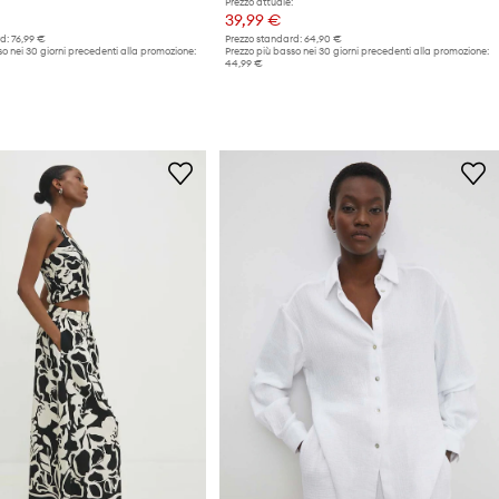
Prezzo attuale:
39,99 €
d:
76,99 €
Prezzo standard:
64,90 €
o nei 30 giorni precedenti alla promozione:
Prezzo più basso nei 30 giorni precedenti alla promozione:
44,99 €