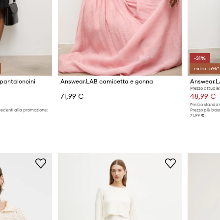
-31%
extra -5%*
pantaloncini
Answear.LAB camicetta e gonna
Answear.L
Prezzo attuale:
71,99 €
48,99 €
Prezzo standar
cedenti alla promozione:
Prezzo più bass
71,99 €